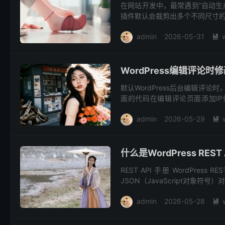
在网站开发中，最常遇到“自动生成缩
插件默认会裁剪出多个不同尺寸的图
成缩略图的代...
admin
2026-05-31

WordPress编辑评论时
默认WordPress后台编辑评论
面的代码在编辑评论页面添加IP修改
景： 当主题...
admin
2026-05-29

什么是WordPress RES
REST API 手册 WordPre
JSON（JavaScript对象符
admin
2026-05-28
