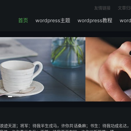
友情链接
文章归
首页
wordpress主题
wordpress教程
wor
浪迹天涯；将军：待我半生戎马，许你共话桑麻；书生：待我功成名达，