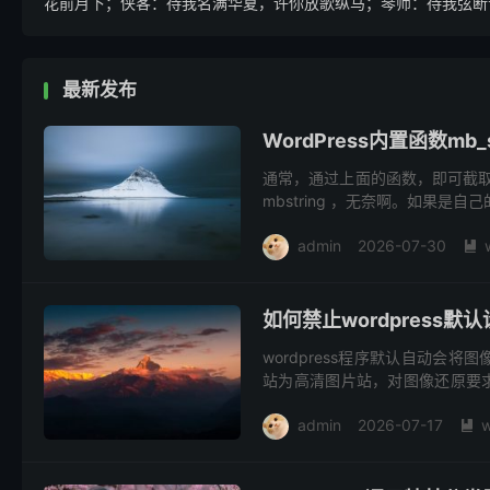
花前月下；侠客：待我名满华夏，许你放歌纵马；琴师：待我弦断音
最新发布
WordPress内置函数mb_s
通常，通过上面的函数，即可截取W
mbstring ，无奈啊。如果是自己的服
admin
2026-07-30

如何禁止wordpress
wordpress程序默认自动会将
站为高清图片站，对图像还原要求
程序默认的质量代码强制...
admin
2026-07-17
