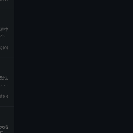
s表中
户不小
赞(
0
)
序默认
的，只
赞(
0
)
今天给
而已。