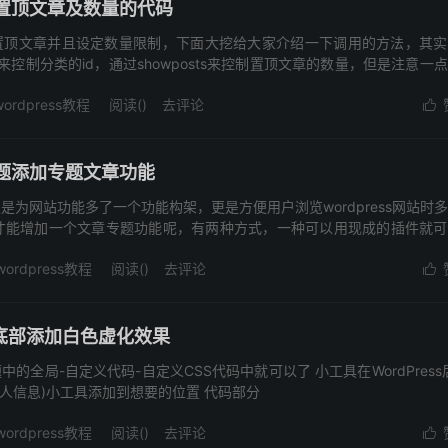
分类置顶文章及数量的代码
分类的置顶文章并且设定数量限制，下面大挖给大家介绍一下调用的方法，其
来控制分类的id，通过showposts来控制置顶文章的数量，但是注意一
wordpress教程
阅读(
)
去评论

s主题添加专题文章功能
仅仅是为网站功能多了一个功能构架，更是方便用户浏览wordpress网站时
才能增加一个文章专题功能呢，有两种方式，一种可以用现成的插件就可
wordpress教程
阅读(
)
去评论

底部添加白色虚化效果
全局-自定义代码-自定义CSS代码中就可以了 小工具在WordPress
个人信息)小工具添加到想要的位置 代码部分
wordpress教程
阅读(
)
去评论
