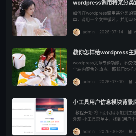
wordpress调用特某
如何在wordpress调用某
单，调用一个文章循环，并用cat
果你调用到的分类没有置顶文...
admin
2026-07-14

教你怎样给wordpres
wordpress文章专题功能，不
个站内聚焦的热点。那我们怎样
定：Simple Post S...
admin
2026-07-09

小工具用户信息模块背景
教程开始 将下面代码添加到主题中的
外观-小工具菜单中，找到(用户
admin
2026-06-29
