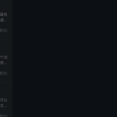
种最有
，通过
赞(
0
)
这个功
使用率
赞(
0
)
可以
站文章
赞(
0
)