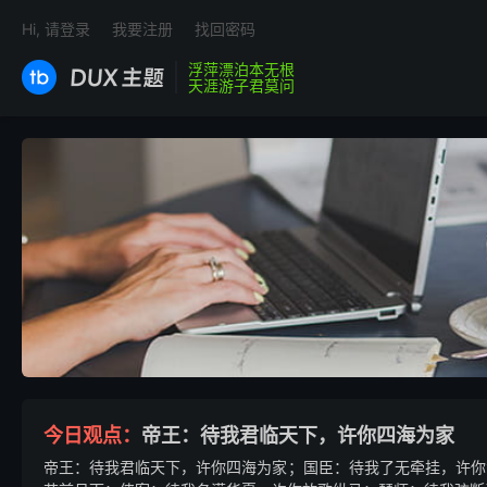
Hi, 请登录
我要注册
找回密码
浮萍漂泊本无根
天涯游子君莫问

今日观点：
帝王：待我君临天下，许你四海为家
帝王：待我君临天下，许你四海为家；国臣：待我了无牵挂，许你