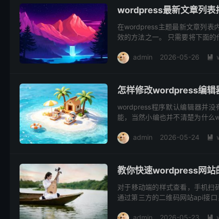
wordpress最新文章
在wordpress主题最新文
效的方法之一。 只需要将下面的代码复
文章-分类，...
admin
2026-05-26

怎样修改wordpress
wordpress程序默认编辑
能，当然小编也并不清楚为什么w
比较低吧，也确实，如果你的主题内
admin
2026-05-24

教你快速wordpress
对于移动端的样式查看，手机扫
通过第三方的二维码网站api接口，
链接生成二维码方法 怎样在wor...
admin
2026-05-23
