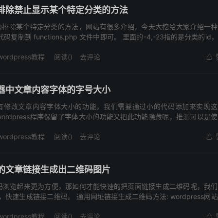
列表排除禁止显示某个特定分类的方法
章列表内排除某个特定分类的方法，网站有很多介绍，今天大挖给大家介绍一
制到 functions.php 文件中即可。 里面的-4,-23指的是分类的id
wordpress教程
阅读(
)
去评论

编辑器中文章内容字体的字号大小
器并没有修改文章内容字体大小的功能，我们需要通过小的代码添加来实现
ordpress程序保留了字体大小的功能又把此功能隐藏呢，推测可以是
容...
wordpress教程
阅读(
)
去评论

网站的文章链接生成出二维码图片
码浏览起来更为方便，那如何才能快速的把页面链接生成二维码呢，我们
快速生成链接二维码。 通用网址链接生成二维码方法: wordpress网
wordpress教程
阅读(
)
去评论
