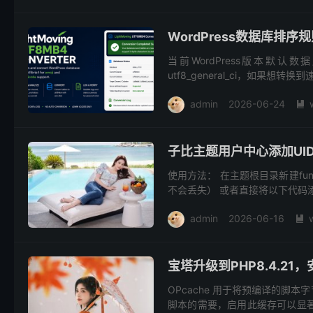
WordPress数据库排序规则转
当前WordPress版本默
utf8_general_ci，如果想转换到速
admin
2026-06-24

子比主题用户中心添加UI
使用方法： 在主题根目录新建fu
不会丢失） 或者直接将以下代码添加
admin
2026-06-16

宝塔升级到PHP8.4.21，
OPcache 用于将预编译的脚本
脚本的需要，启用此缓存可以显著提升