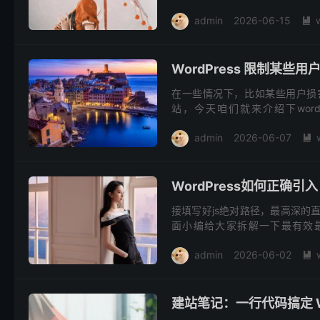
页面显示502...
admin
2026-06-15

WordPress 限制某些用
在一些情况下，比如某些用户损
站，今天咱们就来介绍下wor
functions.php中即可。 添加完成
admin
2026-06-07

WordPress如何正确引入 
接填写好js绝对路径，最高深的
面小编给大家拆解一下最有效最正确
functions.php...
admin
2026-06-02

建站笔记：一行代码搞定 Wo