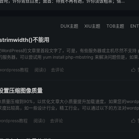
垮，许你青丝白发；面首：待我不再有她，许你淡饭粗茶；情...
DUX主题
XIU主题
TOB主题
EN
trimwidth()不能用
ordPress的文章里首段文字了，可是，有些服务器或主机尽然不支持 p
务器，可以尝试用 yum install php-mbstring 来解决问题但是，如果..
wordpress教程
阅读(
)
去评论

默认设置压缩图像质量
图像质量压缩到90%，以优化文章大小质量提升加载速度，如果您的wordpr
度比较高，如一些设计行业，精工行业。可以通过以下的方法对wordpr
wordpress教程
阅读(
)
去评论
