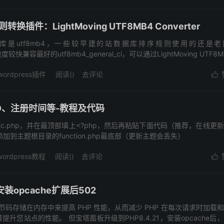
换插件：LightMoving UTF8MB4 Converter
认数据库是utf8mb4，一些较早建的站数据库排序规则使用的还是
度较快兼容最好的utf8mb4_general_ci，可以通过LightMoving UTF8M.
wordpress插件
阅读(
)
去评论

D、注册时间等-教程及代码
nc.php，并在最顶部填上<?php，然后再粘贴下面代码（推荐，在线更
到主题根目录的function.php最底部（更新主题会丢失）
wordpress教程
阅读(
)
去评论

安装opcache扩展后502
字节码存储在内存中来提高 PHP 性能，从而减少 PHP 在每次请求时加载
您站点的性能。 但宝塔面板升级到PHP8.4.21，安装opcache后