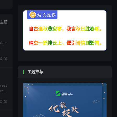
T主题
自古逢秋悲寂寥，我言秋日胜春朝。
hp-
晴空一鹤排云上，便引诗情到碧霄。
.
赞(
0
)
主题推荐
ess
ess
赞(
0
)