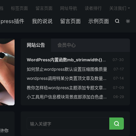

档
标签页面
留言页面
网址导航
读者排行
关注我们
dpress插件
我的说说
留言页面
示例页面


网站公告
会员中心
WordPress内置函数mb_strimwidth()不能用
07-30
如何禁止wordpress默认设置压缩图像质量
07-17

wordpress调用特某分类置顶文章及数量的代码
07-14
教你怎样给wordpress主题添加专题文章功能
07-09
小工具用户信息模块背景底部添加白色虚化效果
06-29

许你