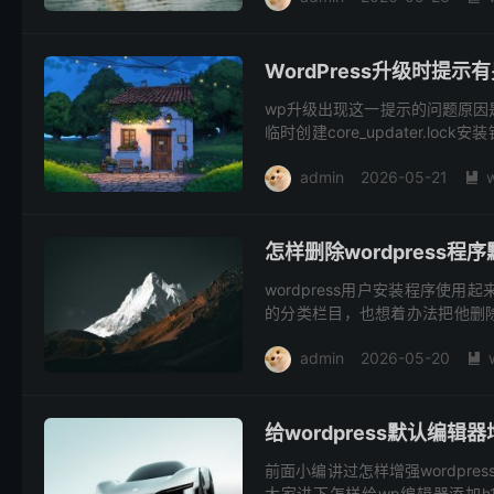
WordPress升级时提
wp升级出现这一提示的问题原因是w
临时创建core_updater.l
心...
admin
2026-05-21

怎样删除wordpress
wordpress用户安装程序
的分类栏目，也想着办法把他删除
能通过复杂的wordpress程...
admin
2026-05-20

给wordpress默认编辑
前面小编讲过怎样增强wordpre
大家讲下怎样给wp编辑器添加h