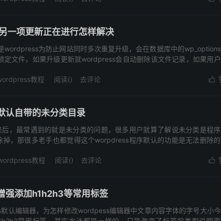
示有另一项更新正在进行怎样解决
ordpress为防止网站同时多次重复升级，会在数据库中的wp_option
ock安装锁定文件，如果升级更新就wordpress会自动删除该文件记录，如果用
wordpress教程
阅读(
)
去评论

程序默认自带的未分类目录
使用起来后，最常遇到的就是未分类的问题，很多用户就算了解说未分类是程
掉，那很多老手也都觉得这个worpdress程序默认的功能是无法删除
wordpress教程
阅读(
)
去评论

器增强添加h1h2h3等常用标签
ss默认编辑器，为怎样修改wordpess编辑器中文章内容字体的字号大小
1h2h3常用标签，其实方法都是一样的，只是改变了标签的类型说明