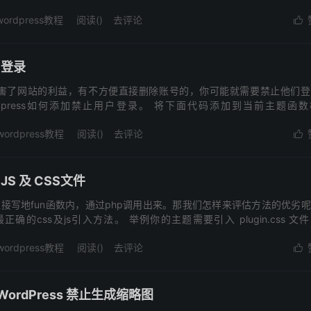
wordpress教程
阅读(
)
去评论

户登录
害了网站的利益，有不方便直接删除账号的，你可能就需要禁止他们登
dpress如何添加禁止用户登录。 将下面代码添加到当前主题函数
后，...
wordpress教程
阅读(
)
去评论

JS 及 CSS文件
直接写地fun函数内，通过php调用出来。那我们怎样来评估方法的优劣
的css及js引入方法。 举例你的主题需要引入 plugin.css 文
wordpress教程
阅读(
)
去评论

rdPress 禁止生成缩略图