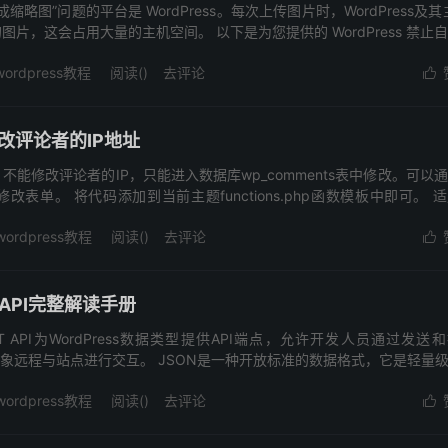
略图”问题的平台是 WordPress。每次上传图片时，WordPress及其
片，这会占用大量的主机空间。 以下是为您提供的 WordPress 禁止
wordpress教程
阅读(
)
去评论

修改评论者的IP地址
时，不能修改评论者的IP，只能进入数据库wp_comments表中修改。可以
表单。 将代码添加到当前主题functions.php函数模板中即可。 
wordpress教程
阅读(
)
去评论

T API完整解读手册
ss REST API为WordPress数据类型提供API端点，允许开发人员通过发送
号）对象远程与站点进行交互。 JSON是一种开放标准的数据格式，它是轻量级.
wordpress教程
阅读(
)
去评论
