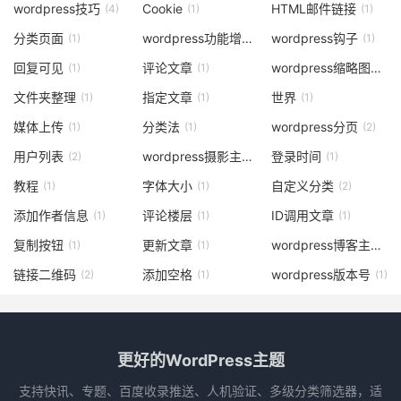
wordpress技巧
Cookie
HTML邮件链接
(4)
(1)
(1)
分类页面
wordpress功能增强
wordpress钩子
(1)
(4)
(1)
回复可见
评论文章
wordpress缩略图
(1)
(1)
(2)
文件夹整理
指定文章
世界
(1)
(1)
(1)
媒体上传
分类法
wordpress分页
(1)
(1)
(2)
用户列表
wordpress摄影主题
登录时间
(2)
(1)
(1)
教程
字体大小
自定义分类
(1)
(1)
(2)
添加作者信息
评论楼层
ID调用文章
(1)
(1)
(1)
复制按钮
更新文章
wordpress博客主题
(1)
(1)
(1
链接二维码
添加空格
wordpress版本号
(2)
(1)
(1)
更好的WordPress主题
支持快讯、专题、百度收录推送、人机验证、多级分类筛选器，适