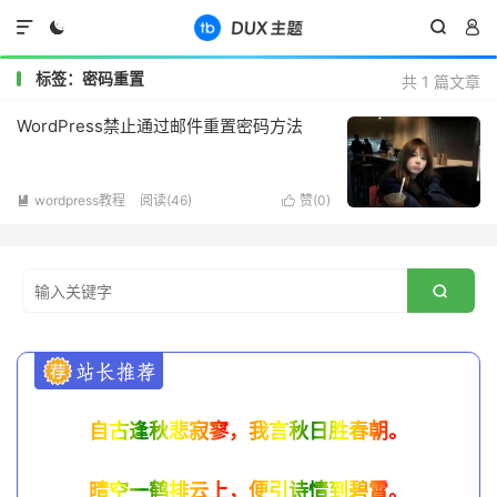




标签：密码重置
共 1 篇文章
WordPress禁止通过邮件重置密码方法
wordpress教程
阅读(
46
)
赞(
0
)



自古逢秋悲寂寥，我言秋日胜春朝。
晴空一鹤排云上，便引诗情到碧霄。