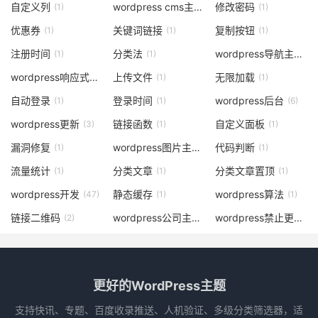
自定义列
wordpress cms主题
修改密码
(1)
(6)
(1)
优惠券
关键词链接
复制按钮
(1)
(1)
(1)
注册时间
分类法
wordpress导航主题
(1)
(1)
(1)
wordpress响应式主题
上传文件
无限加载
(1)
(1)
(1)
自动登录
登录时间
wordpress后台
(1)
(1)
(6)
wordpress更新
链接函数
自定义面板
(3)
(1)
(1)
漏洞修复
wordpress图片主题
代码判断
(1)
(9)
(1)
流量统计
分类文章
分类文章置顶
(1)
(1)
(1)
wordpress开发
静态缓存
wordpress算法
(47)
(1)
(1)
链接二维码
wordpress公司主题
wordpress禁止更新
(2)
(3)
(1)
更好的WordPress主题
支持快讯、专题、百度收录推送、人机验证、多级分类筛选器，适