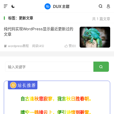




标签：更新文章
共 1 篇文章
纯代码实现WordPress显示最近更新过的
文章
wordpress教程
阅读(
45
)
赞(
0
)



自古逢秋悲寂寥，我言秋日胜春朝。
晴空一鹤排云上，便引诗情到碧霄。