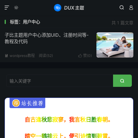




标签：用户中心
共 1 篇文章
子比主题用户中心添加UID、注册时间等-
教程及代码
wordpress教程
阅读(
52
)
赞(
0
)



自古逢秋悲寂寥，我言秋日胜春朝。
晴空一鹤排云上，便引诗情到碧霄。