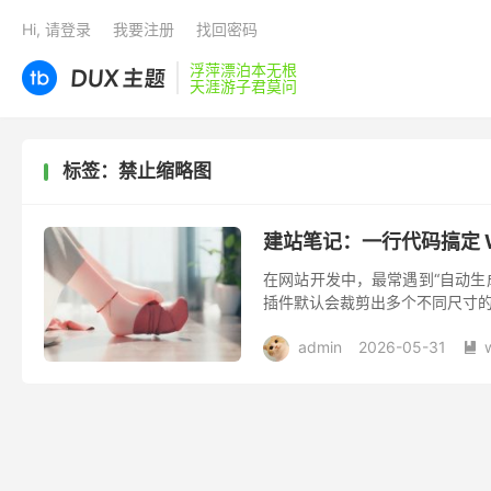
Hi, 请登录
我要注册
找回密码
浮萍漂泊本无根
天涯游子君莫问
标签：禁止缩略图
建站笔记：一行代码搞定 Wo
在网站开发中，最常遇到“自动生成缩
插件默认会裁剪出多个不同尺寸的图
成缩略图的代...
admin
2026-05-31
