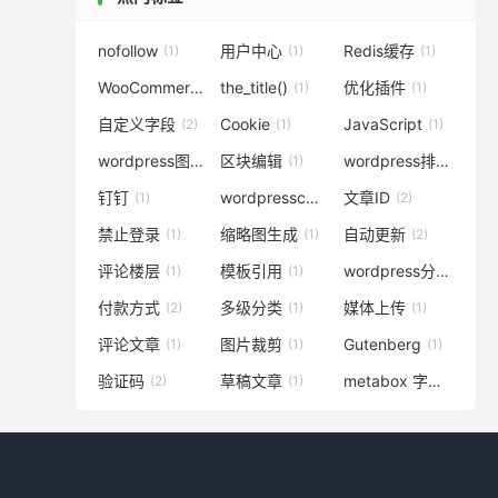
nofollow
用户中心
Redis缓存
(1)
(1)
(1)
WooCommerce
the_title()
优化插件
(13)
(1)
(1)
自定义字段
Cookie
JavaScript
(2)
(1)
(1)
wordpress图片
区块编辑
wordpress排除分类
(1)
(1)
(1
钉钉
wordpresscms主题
文章ID
(1)
(1)
(2)
禁止登录
缩略图生成
自动更新
(1)
(1)
(2)
评论楼层
模板引用
wordpress分类
(1)
(1)
(3)
付款方式
多级分类
媒体上传
(2)
(1)
(1)
评论文章
图片裁剪
Gutenberg
(1)
(1)
(1)
验证码
草稿文章
metabox 字段
(2)
(1)
(1)