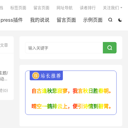

档
标签页面
留言页面
网址导航
读者排行
关注我们
dpress插件
我的说说
留言页面
示例页面


篇文章

主题/
自动生
赞(
0
)
自古逢秋悲寂寥，我言秋日胜春朝。
晴空一鹤排云上，便引诗情到碧霄。