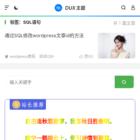




标签：SQL语句
共 1 篇文章
通过SQL修改wordpress文章id的方法
wordpress教程
阅读(
29
)
赞(
0
)



自古逢秋悲寂寥，我言秋日胜春朝。
晴空一鹤排云上，便引诗情到碧霄。