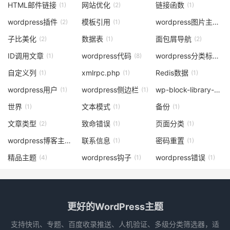
HTML邮件链接
网站优化
链接函数
(1)
(2)
(1)
wordpress插件
模板引用
wordpress图片主题
(2)
(1)
(9)
子比美化
数据表
面包屑导航
(2)
(1)
(2)
ID调用文章
wordpress代码
wordpress分类标签
(1)
(8)
(1)
自定义列
xmlrpc.php
Redis数据
(1)
(1)
(1)
wordpress用户
wordpress侧边栏
wp-block-library-css
(1)
(1)
世界
文本模式
备份
(1)
(1)
(1)
文章类型
致命错误
页面分类
(2)
(1)
(1)
wordpress博客主题
联系信息
密码重置
(19)
(1)
(1)
精品主题
wordpress钩子
wordpress错误
(4)
(1)
(1)
更好的WordPress主题
支持快讯、专题、百度收录推送、人机验证、多级分类筛选器，适