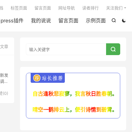

档
标签页面
留言页面
网址导航
读者排行
关注我们
dpress插件
我的说说
留言页面
示例页面


篇文章

最新发
调元
赞(
0
)
自古逢秋悲寂寥，我言秋日胜春朝。
晴空一鹤排云上，便引诗情到碧霄。