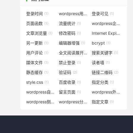
登录时间
wordpress用户
登录可见
(1)
(1)
(1)
页面函数
流量统计
wordpress企业主题
(1)
(1)
(
文章浏览量
修改密码
Internet Explorer
(1)
(1)
(1)
另一更新
编辑器增强
bcrypt​
(1)
(1)
(1)
用户评论
全文阅读展开
搜索关键字
(1)
(1)
(1)
媒体文件
禁止登录
读者墙
(1)
(1)
(1)
静态缓存
验证码
链接二维码
(1)
(2)
(2)
style.css
百度收录
指定分类
(1)
(1)
(1)
wordpress自媒体主题
留言页面
wordpress外链
(4)
(1)
(1)
wordpress侧边栏
wordpress分类标签
指定文章
(1)
(1)
(1)