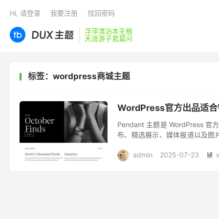
Hi, 请登录
我要注册
找回密码
浮萍漂泊本无根
天涯游子君莫问
标签：wordpress商城主题
WordPress官方出品适
Pendant 主题是 WordPre
布、精选展示、媒体报道以及图
素采用了暗黑、洁白...
admin
2025-07-23
