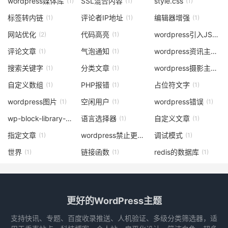
wordpress媒体库
SSL混合内容
style.css
(1)
(1)
(1)
标签转内链
评论者IP地址
编辑器增强
(1)
(1)
(1)
网站优化
代码高亮
wordpress引入JS
(2)
(1)
(1)
评论文章
气泡通知
wordpress资讯主题
(1)
(1)
(2)
搜索关键字
分类文章
wordpress摄影主题
(1)
(1)
(1)
自定义数组
PHP报错
占位符文字
(1)
(1)
(1)
wordpress图片
空闲用户
wordpress错误
(1)
(1)
(1)
wp-block-library-css
语言选择器
自定义文章
(1)
(1)
(1)
指定文章
wordpress禁止更新
调试模式
(1)
(1)
(1)
世界
链接函数
redis的数据库
(1)
(1)
(1)
更好的WordPress主题
支持快讯、专题、百度收录推送、人机验证、多级分类筛选器，适