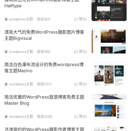
Halftype
wordpress主题
阅读(
82
)
赞(
0
)


漂亮大气的免费WordPress摄影图片博客
主题Bigvisual
wordpress主题
阅读(
96
)
赞(
0
)


简洁白色瀑布流设计的免费wordpress博
客主题Mazino
wordpress主题
阅读(
101
)
赞(
0
)


简洁优雅的WordPress旅游博客免费主题
Master Blog
wordpress主题
阅读(
226
)
赞(
0
)


洁净简约的WordPress摄影作者博客主题