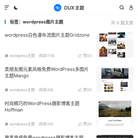




标签：wordpress图片主题
共 9 篇文章
wordpress白色瀑布流图片主题Gridzone
wordpress主题
阅读(
116
)
赞(
0
)


类朋友圈元素风格免费WordPress多图片
主题Mango
wordpress主题
阅读(
39
)
赞(
0
)


时尚精巧的WordPress摄影博客主题
Hoffman
wordpress主题
阅读(
35
)
赞(
0
)


雅黑质感免费wordpress摄影博客主题