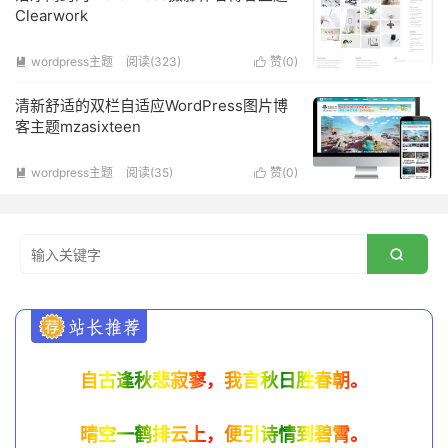
Clearwork
wordpress主题
阅读(
323
)
赞(
0
)


清新舒适的双栏自适应WordPress图片博
客主题mzasixteen
wordpress主题
阅读(
35
)
赞(
0
)



自古逢秋悲寂寥，我言秋日胜春朝。
晴空一鹤排云上，便引诗情到碧霄。