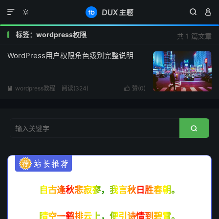




标签：wordpress权限
共 1 篇文章
WordPress用户权限角色级别完整说明
wordpress教程
阅读(
324
)
赞(
0
)



自古逢秋悲寂寥，我言秋日胜春朝。
晴空一鹤排云上，便引诗情到碧霄。