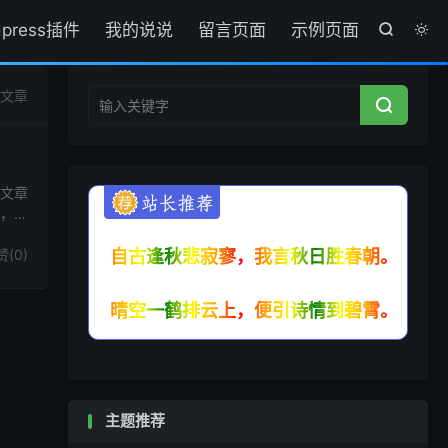
dpress插件
我的说说
留言页面
示例页面


篇文章

式文章
，整
赞(
0
)
自古逢秋悲寂寥，我言秋日胜春朝。
晴空一鹤排云上，便引诗情到碧霄。
主题推荐