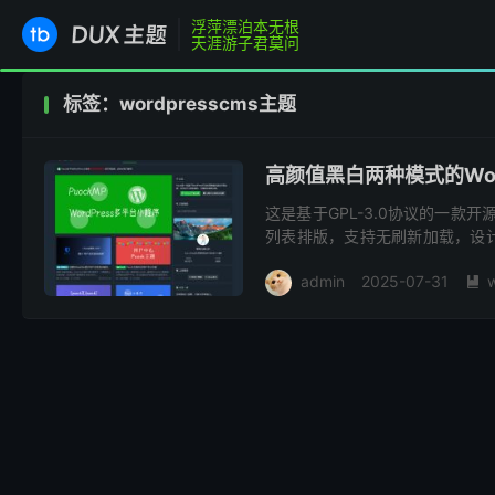
浮萍漂泊本无根
天涯游子君莫问
标签：wordpresscms主题
高颜值黑白两种模式的Word
这是基于GPL-3.0协议的一款开
列表排版，支持无刷新加载，设
站提供有白天与黑夜两种模式自由.
admin
2025-07-31
