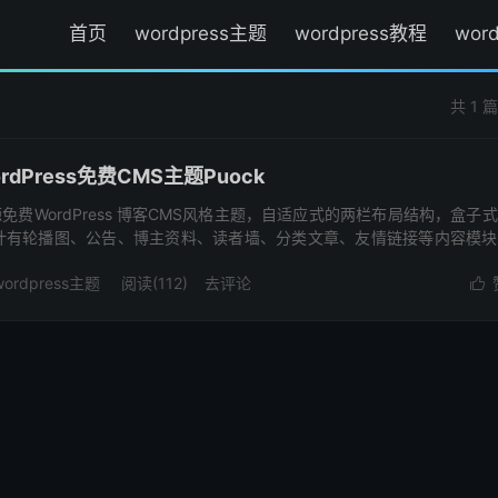
首页
wordpress主题
wordpress教程
wor
共 1 
Press免费CMS主题Puock
源免费WordPress 博客CMS风格主题，自适应式的两栏布局结构，盒子
计有轮播图、公告、博主资料、读者墙、分类文章、友情链接等内容模块
..
wordpress主题
阅读(
112
)
去评论
