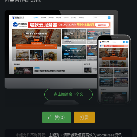
点击阅读余下全文
主题核心特点
赞(
0
)
打赏

1. 响应式布局，全场景适配
未经允许不得转载：
主题秀
»
清新雅致便捷高效的WordPress资讯