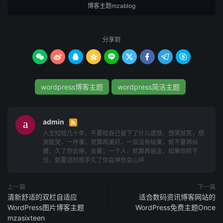
博客主题mzablog
采用前沿的响应式技术，可根据屏幕尺寸智能调整页面结
构。PC端呈现双栏布局，主栏突出内容展示，侧边栏强化
互动模块；移动端则自动切换为单列视图，优化阅读体验。
分享到
同时主题针对主流浏览器（如Chrome、Safari、Edge等）









进行全面兼容性测试，确保页面元素加载精准、交互流畅，
避免因设备差异导致的显示错位问题。
wordpress博客主题
wordpress简洁主题
2. 模块化内容展示，提升用户黏性
首页轮播图：支持多图轮播功能，可自定义展示热门文章或
admin

重点推荐内容，视觉冲击力强，有效吸引用户点击。
人生短短几十年，不要给自己留下了什么遗憾，想笑就笑，想
哭就哭，一件事，就算再美好，一旦没有结果，就不要再纠
缠，久了你会倦，会累；一个人，就算再留念，如果你抓不
推荐文章专区：通过后台标记精选内容，以卡片式图文混排
住，就要适时放手久了你会神伤会心碎
形式呈现，增强内容曝光度。
上一篇
下一篇
分类聚合导航：底部增设分类文章模块，按主题或标签自动
清新舒适的双栏自适应
适合数码资讯博客网站的
归类，帮助用户快速定位兴趣内容，提升站内跳转率。
WordPress图片博客主题
WordPress免费主题Once
mzasixteen