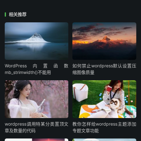
侧边栏模块：内置“随机文章”“热门阅读”“热评文章”等小工
具，持续激发用户探索欲。
相关推荐
3. 广告位灵活嵌入，收益多元化
主题预置全站顶部通栏、文章页开头/结尾、列表页四个默
认广告，站长可自由嵌入联盟广告或品牌合作内容。同时，
侧边栏支持自定义模块，允许上传图片、代码或短文本广
WordPress内置函数
如何禁止wordpress默认设置压
告，满足个性化变现需求。
mb_strimwidth()不能用
缩图像质量
4. SEO优化功能，助力搜索引擎排名
支持为首页、分类页、标签页及单篇文章独立设置标题
（Title）、关键词（Keywords）与描述（Description）。
同时，拥有规范的语义化HTML结构，自动生成面包屑导
航，大幅提升搜索引擎抓取效率，为内容的长尾流量增长奠
wordpress调用特某分类置顶文
教你怎样给wordpress主题添加
定基础。
章及数量的代码
专题文章功能