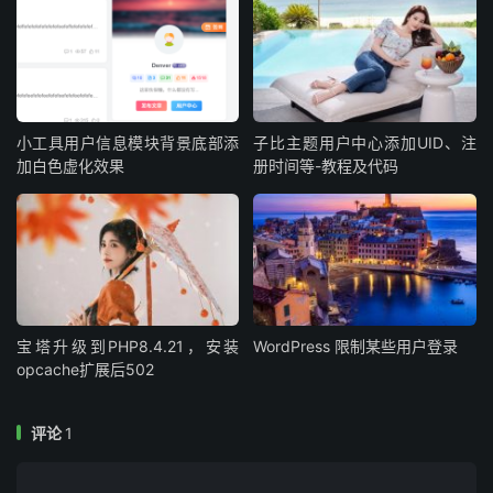
5. 社交平台入口，扩大传播范围
可在后台设置QQ、微博、微信、抖音等社交平台个人主页
或二维码，用户点击或扫描可跳转至对应主页或关注公众
号，方便粉丝互动与内容跨平台传播并实现私域流量高效沉
淀。
小工具用户信息模块背景底部添
子比主题用户中心添加UID、注
加白色虚化效果
册时间等-教程及代码
6. 后台管理便捷高效，可快速配置主题
可视化配置面板：无需代码基础，通过后台即可对主题进行
基础信息、联系信息、SEO信息、广告位、轮播图等参数的
配置。
宝塔升级到PHP8.4.21，安装
WordPress 限制某些用户登录
利用轮播图推送热点新闻，通过分类模块聚合垂直领域内
opcache扩展后502
容，搭配热门文章榜单提升用户停留时长；借助SEO优化功
能强化技术长尾词排名，结合“随机文章”模块引导读者探索
评论
1
历史干货，增加页面PV；通过广告位、社交图标链接至官
方账号，形成“内容引流—粉丝转化—品牌曝光”的闭环。主