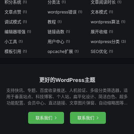
积分系统
分类法
文章阅读时长
(1)
(1)
(1)
文章点赞
wordpress错误
文本模式
(1)
(1)
(1)
调试模式
教程
wordpress算法
(1)
(1)
(1)
编辑器增强
链接函数
展开收缩
(1)
(1)
(1)
小工具
用户中心
wordpress分类
(1)
(1)
(3)
模板引用
opcache扩展
SEO优化
(1)
(1)
(1)
更好的WordPress主题
支持快讯、专题、百度收录推送、人机验证、多级分类筛选器，适
用于垂直站点、科技博客、个人站，扁平化设计、简洁白色、超多
功能配置、会员中心、直达链接、文章图片弹窗、自动缩略图等...
联系我们
联系我们

