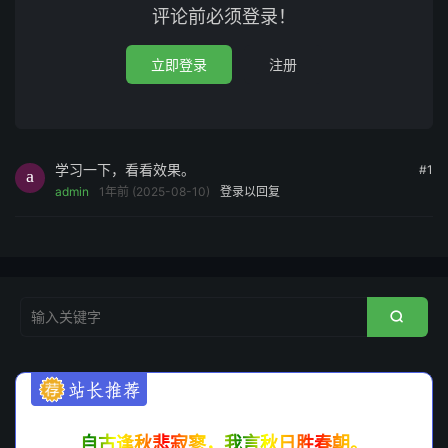
题从视觉设计到功能细节，均以用户体验与站长需求为核
评论前必须登录！
心，帮助用户以更低成本构建专业级内容平台。无论是新手
站长快速搭建网站，还是资深运营者优化现有架构都可以获
立即登录
注册
得高效的解决方案，让内容价值得到最大化释放。
演示地址：
http://wblog.boke8.net/mzablog/
学习一下，看看效果。
#1
admin
1年前 (2025-08-10)
登录以回复

自古逢秋悲寂寥，我言秋日胜春朝。