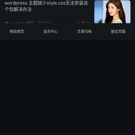
wordpress 主题缺少style.css无法安装这
个包解决办法
wordpress教程
阅读(
38
)
赞(
0
)


网站首页
会员中心
文章归档
留言页面
如何禁用WordPress自动更新？关闭
WordPress自动升级方法
wordpress教程
阅读(
53
)
赞(
0
)


为WordPress新增分类添加自定义颜色字
段
wordpress教程
阅读(
27
)
赞(
0
)


WordPress 5.x版本移除顶部的wp-block-
library-css引用
wordpress教程
阅读(
42
)
赞(
0
)

