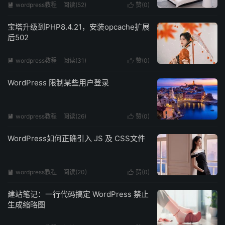
wordpress教程
阅读(
52
)
赞(
0
)


宝塔升级到PHP8.4.21，安装opcache扩展
后502
wordpress教程
阅读(
31
)
赞(
0
)


WordPress 限制某些用户登录
wordpress教程
阅读(
26
)
赞(
0
)


WordPress如何正确引入 JS 及 CSS文件
wordpress教程
阅读(
20
)
赞(
0
)


建站笔记：一行代码搞定 WordPress 禁止
生成缩略图