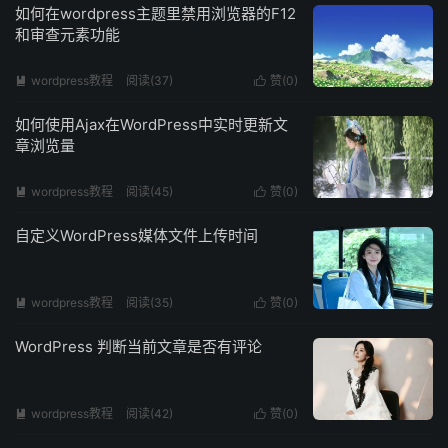
如何在wordpress主题里禁用浏览器的F12
和审查元素功能
wordpress教程
阅读(
37
)
赞(
0
)


如何使用Ajax在WordPress中实时更新文
章浏览量
wordpress教程
阅读(
45
)
赞(
0
)


自定义WordPress媒体文件上传时间
wordpress教程
阅读(
35
)
赞(
0
)


WordPress 判断当前文章是否有评论
wordpress教程
阅读(
42
)
赞(
0
)

