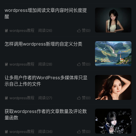
wordpress增加阅读文章内容时间长度提
醒
wordpress教程
阅读(
26
)
赞(
0
)


怎样调用wordpress新增的自定义分类
wordpress教程
阅读(
28
)
赞(
0
)


让多用户作者的WordPress多媒体库只显
示自己上传的文件
wordpress教程
阅读(
27
)
赞(
0
)


获取wordpress作者的文章数量及评论数
量函数
wordpress教程
阅读(
36
)
赞(
0
)

