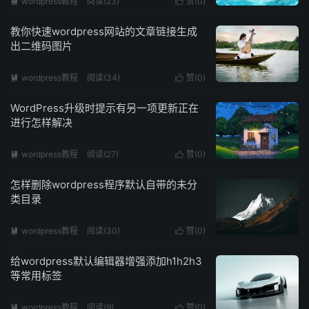
wordpress教程
阅读(
23
)
赞(
0
)


教你快速wordpress网站的文章链接生成
出二维码图片
wordpress教程
阅读(
34
)
赞(
0
)


WordPress升级时提示有另一项更新正在
进行怎样解决
wordpress教程
阅读(
27
)
赞(
0
)


怎样删除wordpress程序默认自带的未分
类目录
wordpress教程
阅读(
30
)
赞(
0
)


给wordpress默认编辑器增强添加h1h2h3
等常用标签
wordpress教程
阅读(
9
)
赞(
0
)

