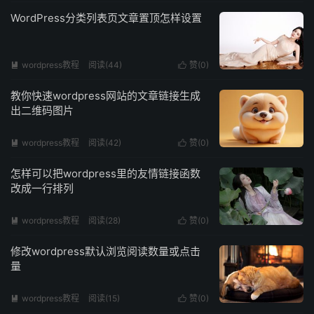
WordPress分类列表页文章置顶怎样设置
wordpress教程
阅读(
44
)
赞(
0
)


教你快速wordpress网站的文章链接生成
出二维码图片
wordpress教程
阅读(
42
)
赞(
0
)


怎样可以把wordpress里的友情链接函数
改成一行排列
wordpress教程
阅读(
28
)
赞(
0
)


修改wordpress默认浏览阅读数量或点击
量
wordpress教程
阅读(
15
)
赞(
0
)

