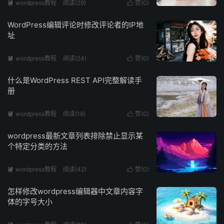
wordpress教程
阅读(
29
)
赞(
0
)


WordPress编辑评论时修改评论者的IP地
址
wordpress教程
阅读(
24
)
赞(
0
)


什么是WordPress REST API完整解读手
册
wordpress教程
阅读(
16
)
赞(
0
)


wordpress最新文章列表排除禁止显示某
个特定分类的方法
wordpress教程
阅读(
42
)
赞(
0
)


怎样修改wordpress编辑器中文章内容字
体的字号大小