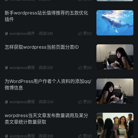
新手wordpress站长值得推荐的五款优化
插件
wordpress插件
阅读(
28
)
赞(
0
)


怎样获取wordpress当前页面分类ID
wordpress教程
阅读(
29
)
赞(
0
)


为WordPress用户作者个人资料的添加qq/
微博信息
wordpress教程
阅读(
34
)
赞(
0
)


worpdress当天文章发布数量调用及某分
类文章统计数量获取
wordpress教程
阅读(
38
)
赞(
0
)

