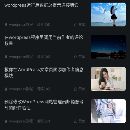
wordpress运行后数据总提示连接错误
wordpress教程
阅读(
36
)
赞(
0
)


在wordpress程序里调用当前作者的评论
数量
wordpress教程
阅读(
39
)
赞(
0
)


教你在WordPress文章页面添加作者信息
模块
wordpress教程
阅读(
36
)
赞(
0
)


删除修改WordPress网站管理员邮箱账号
时的邮件验证
wordpress教程
阅读(
52
)
赞(
0
)

