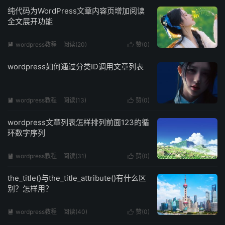
纯代码为WordPress文章内容页增加阅读
全文展开功能
wordpress教程
阅读(
20
)
赞(
0
)


wordpress如何通过分类ID调用文章列表
wordpress教程
阅读(
13
)
赞(
0
)


wordpress文章列表怎样排列前面123的循
环数字序列
wordpress教程
阅读(
31
)
赞(
0
)


the_title()与the_title_attribute()有什么区
别？怎样用？
wordpress教程
阅读(
40
)
赞(
0
)

