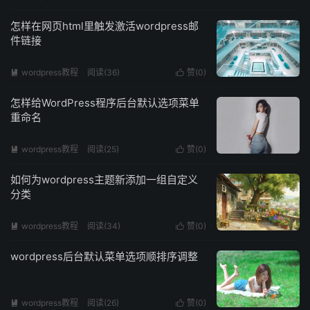
怎样在网页html里触发激活wordpress邮
件链接
wordpress教程
阅读(
36
)
赞(
0
)


怎样给WordPress程序后台默认选项菜单
重命名
wordpress教程
阅读(
25
)
赞(
0
)


如何为wordpress主题新添加一组自定义
分类
wordpress教程
阅读(
34
)
赞(
0
)


wordpress后台默认菜单选项顺排序调整
wordpress教程
阅读(
26
)
赞(
0
)

