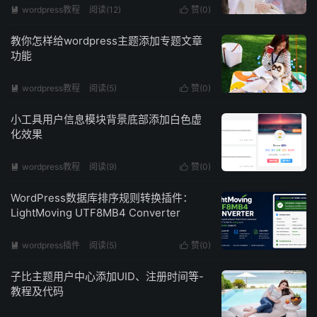
wordpress教程
阅读(
12
)
赞(
0
)


教你怎样给wordpress主题添加专题文章
功能
wordpress教程
阅读(
5
)
赞(
0
)


小工具用户信息模块背景底部添加白色虚
化效果
wordpress教程
阅读(
9
)
赞(
0
)


WordPress数据库排序规则转换插件：
LightMoving UTF8MB4 Converter
wordpress插件
阅读(
5
)
赞(
0
)


子比主题用户中心添加UID、注册时间等-
教程及代码