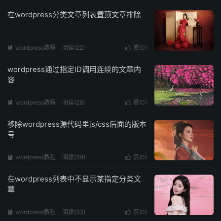
在wordpress分类文章列表置顶文章排除
wordpress教程
阅读(
22
)
赞(
0
)


wordpress通过指定ID调用连续的文章内
容
wordpress教程
阅读(
28
)
赞(
0
)


移除wordpress源代码里js/css后面的版本
号
wordpress教程
阅读(
38
)
赞(
0
)


在wordpress列表中不显示某指定分类文
章
wordpress教程
阅读(
32
)
赞(
0
)

