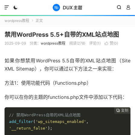




wordpress教程
正文

禁用WordPress 5.5+自带的XML站点地图
2025-09-09
分类：
wordpress教程
阅读(
278
)
评论(1)
赞(
0
)

如果你想禁用WordPress 5.5自带的XML站点地图（Site
XML Sitemap），你可以通过以下方法之一来实现：
方法1：使用功能代码（Functions.php）
你可以在你的主题的functions.php文件中添加以下代码：
复制
复制
复制



// 禁用WordPress自带的XML站点地图
add_filter
(
'wp_sitemaps_enabled'
,
'__return_false'
);