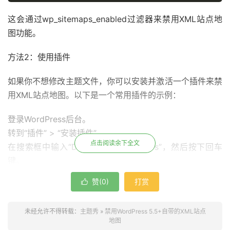
这会通过wp_sitemaps_enabled过滤器来禁用XML站点地
图功能。
方法2：使用插件
如果你不想修改主题文件，你可以安装并激活一个插件来禁
用XML站点地图。以下是一个常用插件的示例：
登录WordPress后台。
转到“插件” > “安装插件”。
点击阅读余下全文
在搜索框中输入“Disable XML Sitemaps”，然后按下回车
键。
找到“Disable XML Sitemaps”插件并点击“安装”。
赞(
0
)
打赏

安装完成后，点击“激活”以启用插件。
插件激活后，WordPress自带的XML站点地图功能将被禁
未经允许不得转载：
主题秀
»
禁用WordPress 5.5+自带的XML站点
用。
地图