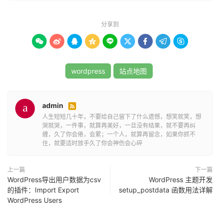
请注意，禁用XML站点地图可能会影响搜索引擎优化
（SEO）和搜索引擎排名。如果你之后想重新启用XML站点
分享到
地图，只需停用插件或删除添加到functions.php文件的代
码即可。









在禁用XML站点地图之前，确保你了解禁用它可能对你的网
wordpress
站点地图
站产生的影响，并根据需要采取适当的措施来保护SEO和用
户体验。
admin

人生短短几十年，不要给自己留下了什么遗憾，想笑就笑，想
哭就哭，一件事，就算再美好，一旦没有结果，就不要再纠
缠，久了你会倦，会累；一个人，就算再留念，如果你抓不
住，就要适时放手久了你会神伤会心碎
上一篇
下一篇
WordPress导出用户数据为csv
WordPress 主题开发
的插件：Import Export
setup_postdata 函数用法详解
WordPress Users