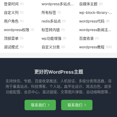
登录时间
wordpress多站点
自媒体主题
(1)
(2)
(2)
自定义列
所有标签
wp-block-library-css
(1)
(1)
用户角色
redis多站点
wordpress代码
(1)
(1)
(8)
wordpress权限
标签转内链
wordpress新闻主题
(1)
(1)
(1)
顶部菜单
wp功能增强
百度收录
(1)
(1)
(1)
调试模式
自定义分类
wordpress教程
(1)
(2)
(30)
更好的WordPress主题
支持快讯、专题、百度收录推送、人机验证、多级分类筛选器，适
用于垂直站点、科技博客、个人站，扁平化设计、简洁白色、超多
功能配置、会员中心、直达链接、文章图片弹窗、自动缩略图等...
联系我们
联系我们

