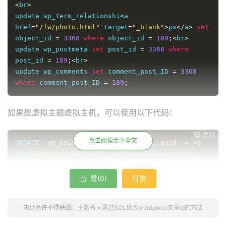
<
br
>
update wp_term_relationshi
<
a 
href
=
"/fw/photo.html"
 target
=
"_blank"
>
ps
</
a
>
set
object_id 
=
3368
where
 object_id 
=
189
;<
br
>
update wp_postmeta 
set
 post_id 
=
3368
where
post_id 
=
189
;<
br
>
update wp_comments 
set
 comment_post_ID 
=
3368
where
 comment_post_ID 
=
189
;
如果是虚拟主题虚拟主机，可以使用以下代码：
复制
复制
复制



点击阅读余下全文
UPDATE 
`wp_posts`
 SET 
`ID`
=
'189'
,
`guid`
=
<
a 
href
=
"http://www.111cn.net"
>
www
.
111cn
.
net
</
a
>
189
' WHERE `wp_posts`.`ID` =3368;<br>

UPDATE `wp_term_relationships` SET `object_id` = 
赞(
0
)
打赏

'
189
' WHERE `wp_term_relationships`.`object_id` 
=3368;<br>

未经允许不得转载：
主题秀
»
通过SQL修改wordpress文章id的方法
UPDATE `wp_postmeta` SET `post_id` = '
189
' WHERE 
`wp_postmeta`.`post_id` =3368;<br>
