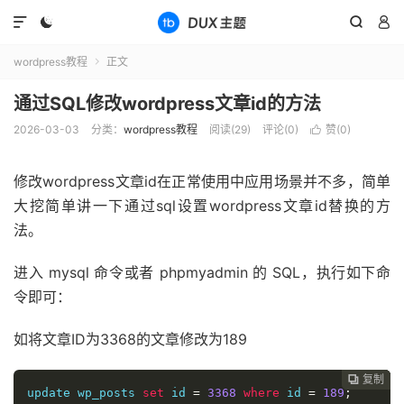




wordpress教程
正文

通过SQL修改wordpress文章id的方法
2026-03-03
分类：
wordpress教程
阅读(
29
)
评论(0)
赞(
0
)

修改wordpress文章id在正常使用中应用场景并不多，简单
大挖简单讲一下通过sql设置wordpress文章id替换的方
法。
进入 mysql 命令或者 phpmyadmin 的 SQL，执行如下命
令即可：
如将文章ID为3368的文章修改为189
复制
复制
复制
复制




update wp_posts 
set
 id 
=
3368
where
 id 
=
189
;