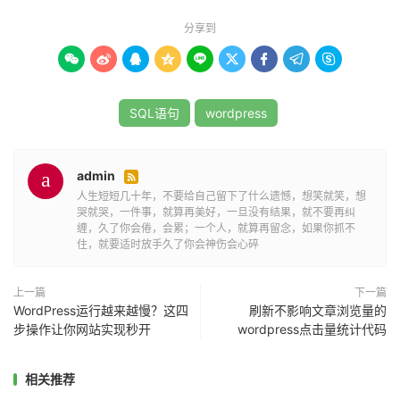
UPDATE `wp_postmeta` SET `post_id` = '
189
' WHERE 
分享到
`wp_postmeta`.`post_id` = 3368;<br>

UPDATE `wp_comments` SET `comment_post_ID` = 









'
189
' WHERE `wp_comments`.`comment_post_ID` = 
3368;
SQL语句
wordpress
admin

人生短短几十年，不要给自己留下了什么遗憾，想笑就笑，想
哭就哭，一件事，就算再美好，一旦没有结果，就不要再纠
缠，久了你会倦，会累；一个人，就算再留念，如果你抓不
住，就要适时放手久了你会神伤会心碎
上一篇
下一篇
WordPress运行越来越慢？这四
刷新不影响文章浏览量的
步操作让你网站实现秒开
wordpress点击量统计代码
相关推荐