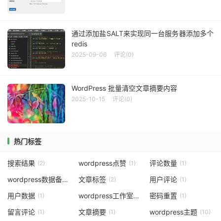
通过添加盐SALT来实现同一台服务器添加多个
redis
2025-09-06
评论(0)
WordPress 批量清空文章摘要内容
2025-10-15
评论(0)
热门标签
搜索结果
wordpress点赞
评论数量
(2)
(1)
(1)
wordpress数据备份
文章标签
用户评论
(1)
(2)
(1)
用户数据
wordpress工作室主题
密码重置
(1)
(2)
(1)
留言评论
文章摘要
wordpress主题
(1)
(1)
(10)