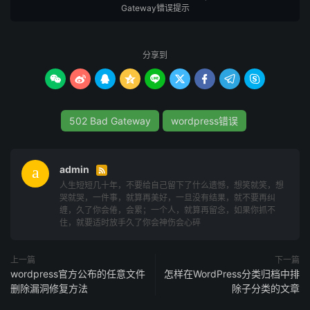
第1步：偶发错误可尝试重新加载网站
Gateway错误提示
偶尔出现流量突发爆增或是服务器资源不足，服务器处理需
要长时间响应，可以尝试重新加载当前网站。如果这种错误
分享到
发生频率过高，就可能需要排查其它的原因。









第2步：清除浏览器设备的缓存数据
502 Bad Gateway
wordpress错误
浏览器的缓存中错误页面可能造成假象，所以需要尝试清除
浏览器的缓存数据使用Windows / Linux操作系统的用户可
admin
以按Ctrl + F5按钮，Mac OS用户可以按键盘上的CMD +

人生短短几十年，不要给自己留下了什么遗憾，想笑就笑，想
Shift + R按钮刷新页面。也可以从浏览器设置中手动删除缓
哭就哭，一件事，就算再美好，一旦没有结果，就不要再纠
存。
缠，久了你会倦，会累；一个人，就算再留念，如果你抓不
住，就要适时放手久了你会神伤会心碎
第3步：禁用CDN或防御型跳转
上一篇
下一篇
如果网站上使用了域名cdn加速或是防攻击的防火墙，那您
wordpress官方公布的任意文件
怎样在WordPress分类归档中排
删除漏洞修复方法
除子分类的文章
需要暂时禁用这些功能，让解析可以直接回源到服务器端
口，等排除问题后，再次启用cdn。