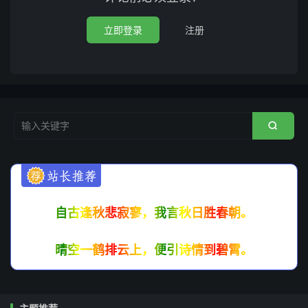
立即登录
注册

自古逢秋悲寂寥，我言秋日胜春朝。
晴空一鹤排云上，便引诗情到碧霄。