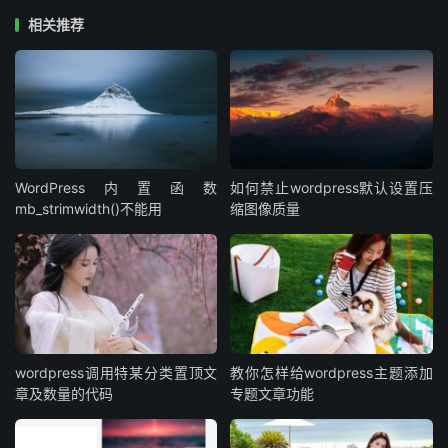
相关推荐
第4步：修复或更新WordPress主题及插件
经过前面个步骤，我们基本可以排除网站外部错误提示，可
以把问题落到wordpress程序本上问题上，此时我们重点关
注wordpress主题及插件问题，尝试切换插件和主题的启用
问题，看是否还会导致错误的出现。
WordPress内置函数
如何禁止wordpress默认设置压
mb_strimwidth()不能用
缩图像质量
第5步：检查服务器配置及数据库链接
如果上述问题都可以排除，那我们核心可以去看下服务器问
题，联系服务商或是自我排查服务器相关的配置进行情况，
及数据库链接情况，数据库响应时间过长，也会导航
错误问题。
wordpress调用特某分类置顶文
教你怎样给wordpress主题添加
章及数量的代码
专题文章功能