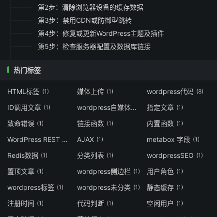
第2步：清除浏览器设备的缓存数据
第3步：禁用CDN或防御型跳转
第4步：修复或更新WordPress主题及插件
第5步：检查服务器配置及数据库链接
热门标签
HTML标签
媒体上传
wordpress代码
(1)
(1)
(8)
ID调用文章
wordpress自媒体主题
指定文章
(1)
(4)
(1)
致命错误
链接函数
内置函数
(1)
(1)
(1)
WordPress REST API
AJAX
metabox 字段
(1)
(1)
(1)
Redis数据
分类列表
wordpressSEO
(1)
(1)
(1)
置顶文章
wordpress侧边栏
用户角色
(1)
(1)
(1)
wordpress标签
wordpress未分类
静态缓存
(1)
(1)
(1)
注册时间
代码判断
空闲用户
(1)
(1)
(1)