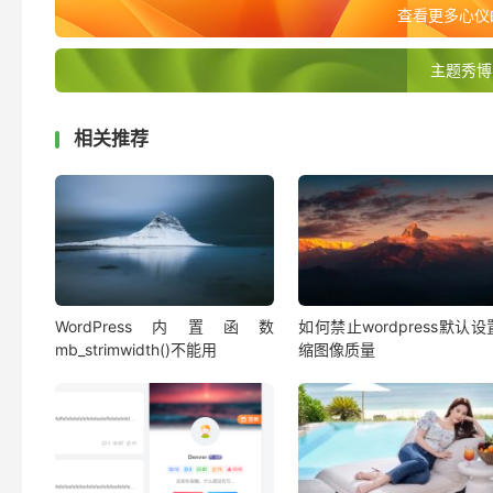
查看更多心仪的
<?
php readers_wall
();
?>
主题秀博
相关推荐
WordPress内置函数
如何禁止wordpress默认
mb_strimwidth()不能用
缩图像质量