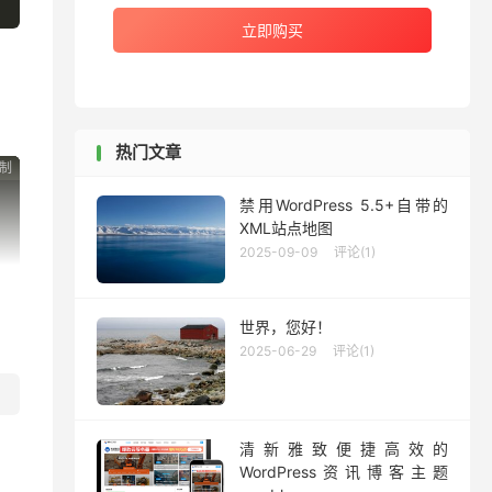
立即购买
热门文章
制
制
制
制
禁用WordPress 5.5+自带的
XML站点地图
2025-09-09
评论(1)
世界，您好！
2025-06-29
评论(1)
清新雅致便捷高效的
WordPress资讯博客主题
-