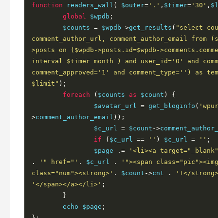
function
 readers_wall
(
 $outer
=
'.'
,
$timer
=
'30'
,
$
global
 $wpdb
;
	$counts 
=
 $wpdb
->
get_results
(
"select cou
comment_author_url, comment_author_email from (
>posts on ($wpdb->posts.id=$wpdb->comments.comme
interval $timer month ) and user_id='0' and com
comment_approved='1' and comment_type='') as tem
$limit"
);
foreach
(
$counts 
as
 $count
)
{
		$avatar_url 
=
 get_bloginfo
(
'wpu
>
comment_author_email
));
		$c_url 
=
 $count
->
comment_author
if
(
$c_url 
==
''
)
 $c_url 
=
''
;
		$page 
.=
'<li><a target="_blank
.
'" href="'
.
 $c_url 
.
'"><span class="pic"><im
class="num"><strong>'
.
 $count
->
cnt 
.
'+</strong
'</span></a></li>'
;
}
	echo $page
;
};