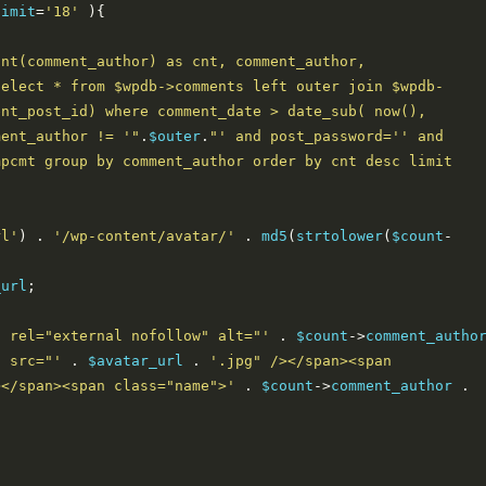
limit
=
'18'
){
nt(comment_author) as cnt, comment_author, 
select * from $wpdb->comments left outer join $wpdb-
nt_post_id) where comment_date > date_sub( now(), 
ment_author != '"
.
$outer
.
"' and post_password='' and 
pcmt group by comment_author order by cnt desc limit 
rl'
)
.
'/wp-content/avatar/'
.
 md5
(
strtolower
(
$count
-
_url
;
" rel="external nofollow" alt="'
.
 $count
->
g src="'
.
 $avatar_url 
.
'.jpg" /></span><span 
></span><span class="name">'
.
 $count
->
comment_author 
.