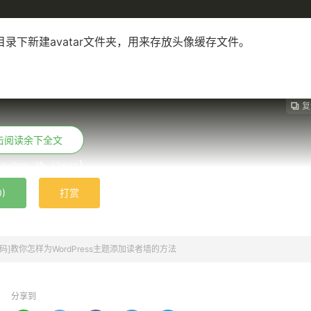
tent/目录下新建avatar文件夹，用来存放头像缓存文件。
复
复
复
复




击阅读余下全文
n
-
left
:
0px
;}
n
:
0px
3
%
15px
;}
;
float
:
left
;
position
:
relative
;
margin
:
0
8px
8px
0
}
0
)
打赏
index
:
100
;
width
:
36px
;
height
:
36px
;
display
:
block
;-
webkit
-
sibility
:
hidden
;-
webkit
-
transition
:
all 
.
4s
 ease
-
in
-
out
;-
height
:
36px
}
码]教你怎样为WordPress主题添加读者墙的方法
index
:
99
;
width
:
34px
;
height
:
34px
;
line
-
eight:bold;display:block;background-color:#fff;text-
sform:rotatey(-180deg);-webkit-transform-style:preserve-
分享到
n:all .4s ease-in-out;-webkit-transition:all .4s ease-in