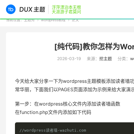
浮萍漂泊本无根
天涯游子君莫问
当前位置：
主题秀
wordpress教程
正文


[纯代码]教你怎样为Wo
2026-03-19
来源：
挖主题
分类：
w
今天给大家分享一下为wordpress主题模板添加读
常华丽，下面我们以PAGES页面添加为示例来给大家演
第一步：在wordpress核心文件内添加读者墙函数
在function.php文件内添加如下代码
//wordpress读者墙-wazhuti.com