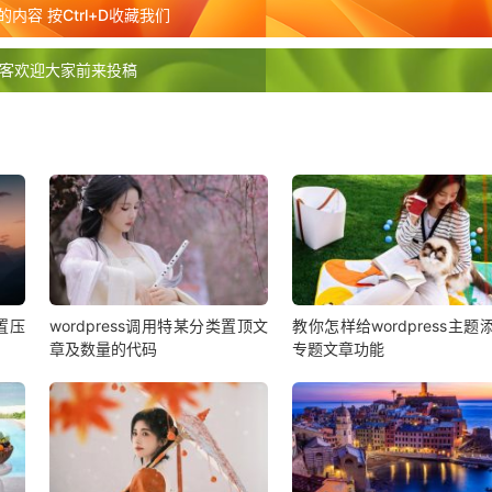
内容 按Ctrl+D收藏我们
复
复
复



客欢迎大家前来投稿
设置压
wordpress调用特某分类置顶文
教你怎样给wordpress主题
章及数量的代码
专题文章功能