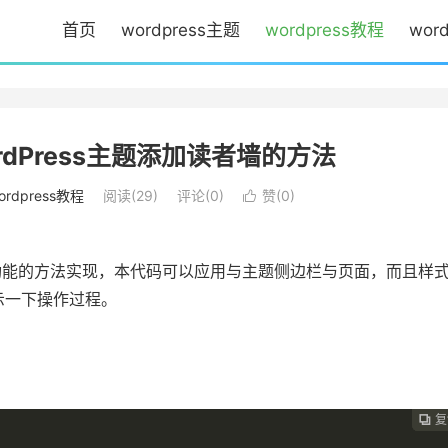
首页
wordpress主题
wordpress教程
wor
rdPress主题添加读者墙的方法
ordpress教程
阅读(
29
)
评论(0)
赞(
0
)

者墙功能的方法实现，本代码可以应用与主题侧边栏与页面，而且样
示一下操作过程。
复
复
复
复
复




