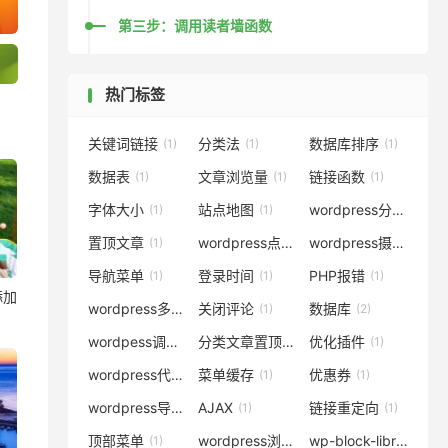
制
制
制
第三步：调用读者墙函数
热门标签
关键词链接
分类法
数据库排序
(1)
(1)
(1)
数据表
文章浏览量
链接函数
(1)
(1)
(1)
字体大小
站点地图
wordpress分页
(1)
(1)
(2)
置顶文章
wordpress点赞
wordpress摄影主题
(1)
(1)
(1
导航菜单
登录时间
PHP报错
(1)
(1)
(1)
添加
wordpress多站点
关闭评论
数据库
(2)
(1)
(2)
wordpess调用
分类文章置顶
优化插件
(1)
(1)
(1)
wordpress代码
菜单缓存
优惠券
(8)
(1)
(1)
wordpress导航主题
AJAX
链接重定向
(1)
(1)
(1)
顶部菜单
wordpress浏览量
wp-block-library-css
(1)
(1)