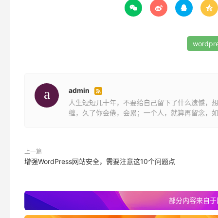




out;-moz-transition:all .4s ease-in-out;border-
.
readers 
.
name
{
position
:
absolute
;
top
:
0
;
left
:
0
;
color
:
#333
webkit-transform-style:preserve-3d;-webkit-back
wordp
in-out;-moz-transition:all .2s ease-in-out;text
.
readers a
:
hover 
.
pic
{
z
-
index
:
100
;
border
-
color
:
transform:rotatey(180deg)}
.
readers a
:
hover 
.
num
{
z
-
index
:
101
;-
webkit
-
trans
admin

transform
:
rotatey
(
0deg
);
opacity
:.
8
}
人生短短几十年，不要给自己留下了什么遗憾，
.
readers a
:
hover 
.
name
{
top
:-
28px
;
left
:-
38px
;
z
-
i
缠，久了你会倦，会累；一个人，就算再留念，
height
:
20px
;
overflow
:
hidden
;
background
-
color
:
#f
width:100px;opacity:.8}
.
readers a
:
nth
-
child
(
n
+
8
):
hover 
.
name
{
top
:
36px
}
上一篇
增强WordPress网站安全，需要注意这10个问题点
第三步：调用读者墙函数
部分内容来自于
在需要调用读者墙的位置添加如下代码