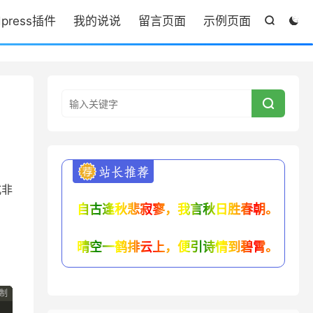
dpress插件
我的说说
留言页面
示例页面



式非
自古逢秋悲寂寥，我言秋日胜春朝。
晴空一鹤排云上，便引诗情到碧霄。
制
制
制
制
制