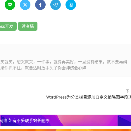





radius:4px}
;display:block;width:1px;height:1px;overflow:hidden;-
face-visibility:hidden;-webkit-transition:all .2s ease-
ress开发
读者墙
-align:center}
#eee;-webkit-transform:rotatey(180deg);-moz-
form
:
rotatey
(
0deg
);-
moz
-
想笑就笑，想哭就哭，一件事，就算再美好，一旦没有结果，就不要再纠
ndex
:
101
;
padding
:
4px
6px
;
height
:
20px
;
line
-
如果你抓不住，就要适时放手久了你会神伤会心碎
ff;border-radius:2px;box-shadow:0 0 3px #000;min-
下
WordPress为分类栏目添加自定义缩略图字段
网络 如有不妥联系站长删除