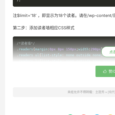
注$limit=’18’ ，即显示为18个读者。请在/wp-con
第二步：添加读者墙相应CSS样式
/*读者墙*/
.
readers
{
margin
:
0px
8px
150px
;
width
:
290px
}
点
.
readers ul
{
list
-
style
:
 none outside none
;
margi
.
readers li
{
list
-
style
:
 none outside none
;
margi
.
readers a
{
width
:
36px
;
height
:
36px
;
display
:
block
赞(

.
readers 
.
pic
{
position
:
absolute
;
top
:
0
;
left
:
0
;
z
-
transform
-
style
:
preserve
-
3d
;-
webkit
-
backface
-
vi
moz
-
transition
:
all 
.
4s
 ease
-
in
-
out
;}
.
readers 
.
pic img
{
border
-
radius
:
4px
;
width
:
36px
;
未经允许不得转载：
主题秀
»
[纯代
.
readers 
.
num
{
position
:
absolute
;
top
:
0
;
left
:
0
;
z
-
height
:
34px
;
color
:
#e02523;font-size:18px;font-w
align:center;border:#bbb 1px solid;-webkit-tran
3d;-webkit-backface-visibility:hidden;transitio