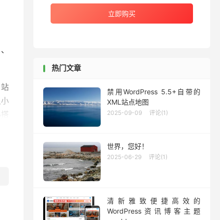
立即购买
x、
热门文章
、站
禁用WordPress 5.5+自带的
认小
XML站点地图
2025-09-09
评论(1)
心搭
世界，您好！
题、
2025-06-29
评论(1)
、轮
的设
清新雅致便捷高效的
WordPress资讯博客主题