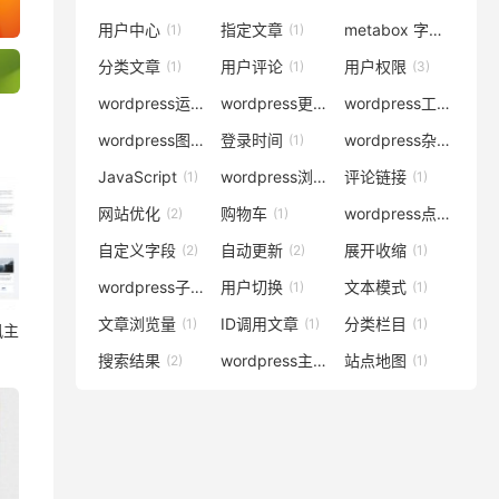
用户中心
指定文章
metabox 字段
(1)
(1)
(1)
分类文章
用户评论
用户权限
(1)
(1)
(3)
wordpress运行速度
wordpress更新
wordpress工作室主题
(1)
(3)
wordpress图片压缩
登录时间
wordpress杂志主题
(1)
(1)
(
JavaScript
wordpress浏览量
评论链接
(1)
(1)
(1)
网站优化
购物车
wordpress点赞
(2)
(1)
(1)
自定义字段
自动更新
展开收缩
(2)
(2)
(1)
wordpress子分类
用户切换
文本模式
(1)
(1)
(1)
文章浏览量
ID调用文章
分类栏目
(1)
(1)
(1)
讯主
搜索结果
wordpress主题
站点地图
(2)
(10)
(1)