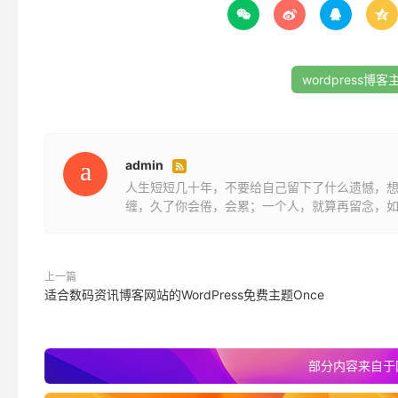




演示地址：
http://wblog.boke8.net/mzasixth/
wordpress博客
admin

人生短短几十年，不要给自己留下了什么遗憾，
缠，久了你会倦，会累；一个人，就算再留念，
上一篇
适合数码资讯博客网站的WordPress免费主题Once
部分内容来自于