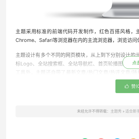
主题采用标准的前端代码开发制作，红色百搭风格，主体最大
Chrome、Safari等浏览器在内的主流浏览器，浏览访
主题设计有多个不同的网页模块，从上到下分别设计的元
点
标Logo、全站搜索框、全站导航栏、首页轮播图片、首页
工具外，主题还自带了最新文章/热门文章/热评文章/
配，恰到好处。
赞(

主题提供有后台主题配置面板，拥有基础设置（上传LOGO
关键词和描述）、社交平台（添加QQ、微博；上传微
未经允许不得转载：
主题秀
»
适合新手
播图片（自由添加修改删除标题、链接和图片）等五个
置，便利快捷，特别适合新手。
如果对mzasixth主题有兴趣，更多的细节可以访问演