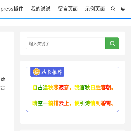
dpress插件
我的说说
留言页面
示例页面



的效
适合
自古逢秋悲寂寥，我言秋日胜春朝。
晴空一鹤排云上，便引诗情到碧霄。