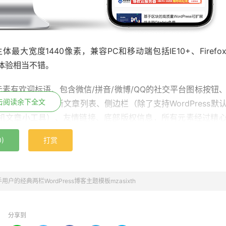
宽度1440像素，兼容PC和移动端包括IE10+、Firefo
问体验相当不错。
素有欢迎标语、包含微信/拼音/微博/QQ的社交平台图标按钮
击阅读余下全文
小编推荐、最新文章列表、侧边栏（除了支持WordPress默
随机文章小工具）、友情链接、底部版权信息，所有元素经过精
0
)
打赏
、Favicon、备案号、推荐文章等）、SEO设置（自定义标
信、抖音二维码）、广告设置（列表广告、文章开头末尾广告）
用户的经典两栏WordPress博客主题模板mzasixth
配置内容，基本做到了不需要修改主题代码即可对主题进行所需
分享到
示站浏览体验。