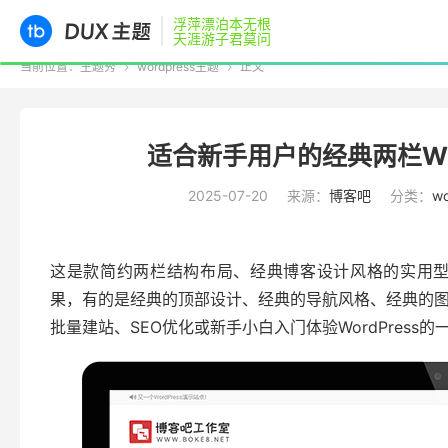
浮萍漂泊本无根
天涯游子君莫问
当前位置：
主题秀
wordpress主题
正文


适合新手用户的经典两栏Word
2025-07-20
来源：
博客吧
分类：
w
这是款简约两栏结构布局、经典博客设计风格的实用型W
果，有的是经典的顶部设计、经典的导航风格、经典的
批量建站、SEO优化或新手小白入门体验WordPress的