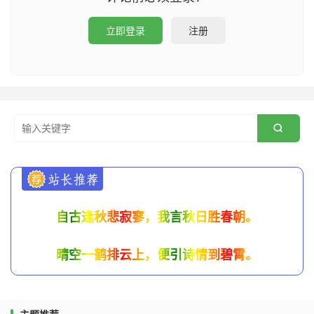
立即登录
注册

自古逢秋悲寂寥，我言秋日胜春朝。
晴空一鹤排云上，便引诗情到碧霄。