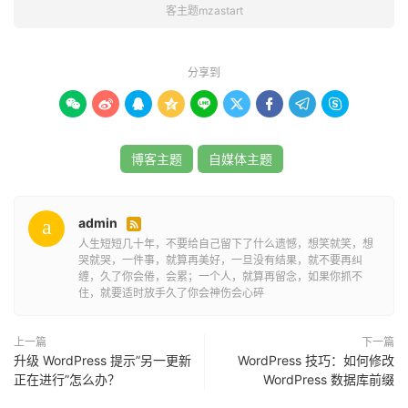
客主题mzastart
四个侧边栏。
内置后台主题配置面板，提供有基础设置、SEO设置、页脚
分享到
设置、广告设置和轮播图片设置共五个版本，使用简单、操









作容易，新手也能轻易进行设置。
支持自定义首页、分类页面、文章页面和单页面的标题、关
博客主题
自媒体主题
键词和描述，提高站长SEO优化效率。
代码标准规范，结构逻辑简洁清晰，兼容性友好，符合搜索
admin

引擎的优化要求，有利于SEO优化。
人生短短几十年，不要给自己留下了什么遗憾，想笑就笑，想
哭就哭，一件事，就算再美好，一旦没有结果，就不要再纠
缠，久了你会倦，会累；一个人，就算再留念，如果你抓不
内置列表、文章开头和文章结束三个广告位，支持联盟广告
住，就要适时放手久了你会神伤会心碎
代码或自定义HTML代码广告。
上一篇
下一篇
设计有社交平台图标按钮，可以设置腾讯QQ、新闻微博、
升级 WordPress 提示”另一更新
WordPress 技巧：如何修改
微信和抖音社交平台信息，助力于个人自媒体推广。
正在进行”怎么办？
WordPress 数据库前缀