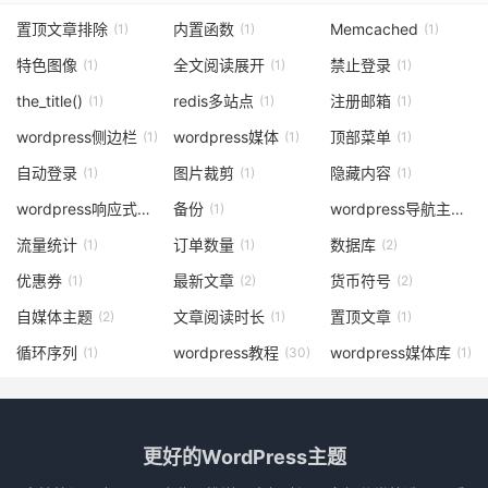
置顶文章排除
内置函数
Memcached
(1)
(1)
(1)
特色图像
全文阅读展开
禁止登录
(1)
(1)
(1)
the_title()
redis多站点
注册邮箱
(1)
(1)
(1)
wordpress侧边栏
wordpress媒体
顶部菜单
(1)
(1)
(1)
自动登录
图片裁剪
隐藏内容
(1)
(1)
(1)
wordpress响应式主题
备份
wordpress导航主题
(1)
(1)
(1)
流量统计
订单数量
数据库
(1)
(1)
(2)
优惠券
最新文章
货币符号
(1)
(2)
(2)
自媒体主题
文章阅读时长
置顶文章
(2)
(1)
(1)
循环序列
wordpress教程
wordpress媒体库
(1)
(30)
(1)
更好的WordPress主题