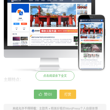
点击阅读余下全文
主题特点：
支持最新版本WordPress程序。
赞(
0
)
打赏

主题自带有博主资料、随机文章、热门文章、热评文章和最
新文章小工具，分别支持首页、分类页、文章页和其它页面
未经允许不得转载：
主题秀
»
精美好看的WordPress个人自媒体博