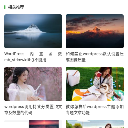
精致美观的设计、标准规范的代码，如果想要搭建一个自媒
相关推荐
体博客，不妨考虑一下mzastart主题。
演示地址：
http://wblog.boke8.net/mzastart/
WordPress内置函数
如何禁止wordpress默认设置压
mb_strimwidth()不能用
缩图像质量
wordpress调用特某分类置顶文
教你怎样给wordpress主题添加
章及数量的代码
专题文章功能