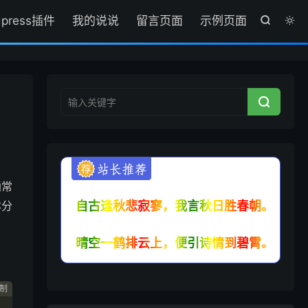
dpress插件
我的说说
留言页面
示例页面



通常
本分
自古逢秋悲寂寥，我言秋日胜春朝。
晴空一鹤排云上，便引诗情到碧霄。
制
制
制