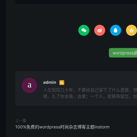




wordpress
admin

人生短短几十年，不要给自己留下了什么遗憾，
缠，久了你会倦，会累；一个人，就算再留念，
上一篇
100%免费的wordpress时尚杂志博客主题Instorm