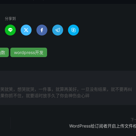
分享到





函数
wordpress开发
想笑就笑，想哭就哭，一件事，就算再美好，一旦没有结果，就不要再纠
如果你抓不住，就要适时放手久了你会神伤会心碎
下
WordPress给订阅者开启上传文件