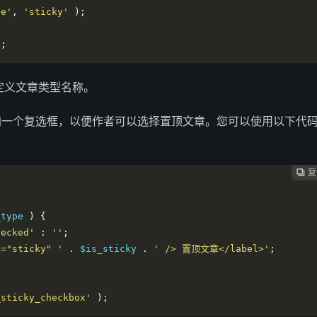
pe'
,
'sticky'
);
);
际的自定义文章类型名称。
加一个复选框，以便作者可以选择置顶文章。您可以使用以下代
复
复
复
复




_type 
)
{
hecked'
:
''
;
e="sticky" '
.
 $is_sticky 
.
' /> 置顶文章</label>'
;
_sticky_checkbox'
);