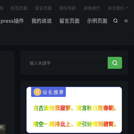

档
标签页面
留言页面
网址导航
读者排行
关注我们
dpress插件
我的说说
留言页面
示例页面



自古逢秋悲寂寥，我言秋日胜春朝。
晴空一鹤排云上，便引诗情到碧霄。
制
制
制
制
制