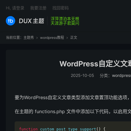
Hi, 请登录
我要注册
找回密码
浮萍漂泊本无根
天涯游子君莫问
当前位置：
主题秀
wordpress教程
正文


WordPress自定
2025-10-05
分类：
wordpre
要为WordPress自定义文章类型添加文章置顶功能选
在主题的 functions.php 文件中添加以下代码，以启
function
 custom_post_type_support
()
{