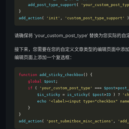
    add_post_type_support
(
'your_custom_post_ty
}
add_action
(
'init'
,
'custom_post_type_support'
请确保将 ‘your_custom_post_type’ 替换为您实
接下来，您需要在您的自定义文章类型的编辑页面中添
编辑页面上添加一个复选框：
function
 add_sticky_checkbox
()
{
global
 $post
;
if
(
'your_custom_post_type'
===
 $post
>
post
        $is_sticky 
=
 is_sticky
(
 $post
>
ID 
)
?
'c
        echo 
'<label><input type="checkbox" nam
}
}
add_action
(
'post_submitbox_misc_actions'
,
'add