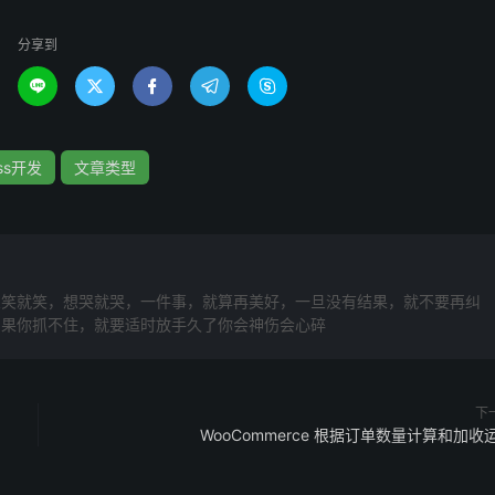
);
分享到





。在文章编辑页面中，您可以看到一个复选框，允许您将文章置
ess开发
文章类型
示它们。
想笑就笑，想哭就哭，一件事，就算再美好，一旦没有结果，就不要再纠
如果你抓不住，就要适时放手久了你会神伤会心碎
下
WooCommerce 根据订单数量计算和加收