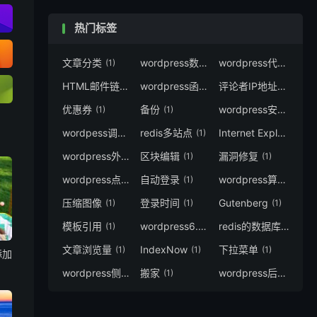
热门标签
文章分类
wordpress数据备份
wordpress代码
(1)
(1)
(8)
HTML邮件链接
wordpress函数
评论者IP地址
(1)
(21)
(1)
优惠券
备份
wordpress安全
(1)
(1)
(2)
wordpess调用
redis多站点
Internet Explorer
(1)
(1)
(1)
wordpress外链
区块编辑
漏洞修复
(1)
(1)
(1)
wordpress点赞
自动登录
wordpress算法
(1)
(1)
(1)
压缩图像
登录时间
Gutenberg
(1)
(1)
(1)
模板引用
wordpress6.9
redis的数据库
(1)
(2)
(1)
文章浏览量
IndexNow
下拉菜单
(1)
(1)
(1)
添加
wordpress侧边栏
搬家
wordpress后台
(1)
(1)
(6)