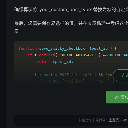
确保再次将 ‘your_custom_post_type’ 替换为您
最后，您需要保存复选框的值，并在文章循环中考虑这
章：
function
 save_sticky_checkbox
(
 $post_id 
)
{
if
(
defined
(
'DOING_AUTOSAVE'
)
&&
 DOING_A
return
 $post_id
;
if
(
 isset
(
 $_POST
[
'sticky'
]
)
&&
'your_cus
点
if
(
 $_POST
[
'sticky'
]
===
'on'
)
{
            stick_post
(
 $post_id 
);
}
else
{
赞(

            unstick_post
(
 $post_id 
);
}
}
未经允许不得转载：
主题秀
»
W
return
 $post_id
;
}