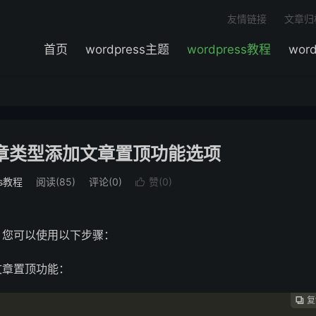
友情链接
文章归
首页
wordpress主题
wordpress教程
wor
义文章类型添加文章置顶功能选项
ss教程
阅读(
85
)
评论(0)
赞(
0
)

项，您可以使用以下步骤：
用文章置顶功能：
复
复
复
复
复




