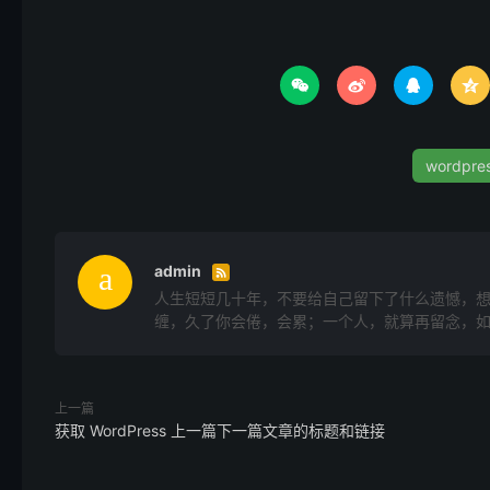
add_action
(
'save_post'
,
'save_sticky_checkbox'




再次替换 ‘your_custom_post_type’。
现在，您的自定义文章类型应该具有文章置顶功能选项
wordpr
在文章循环中，您可以检查文章是否置顶，并相应地显
admin

人生短短几十年，不要给自己留下了什么遗憾，
缠，久了你会倦，会累；一个人，就算再留念，
上一篇
获取 WordPress 上一篇下一篇文章的标题和链接