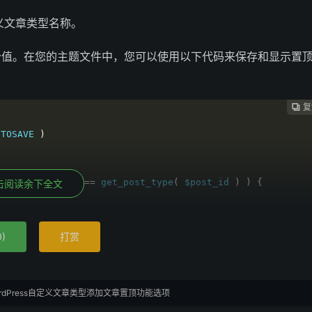
的自定义文章类型名称。
个值。在您的主题文件中，您可以使用以下代码来保存和显示置
复
复
复



UTOSAVE 
)
tom_post_type'
===
 get_post_type
(
 $post_id 
)
)
{
击阅读余下全文
0
)
打赏
ordPress自定义文章类型添加文章置顶功能选项