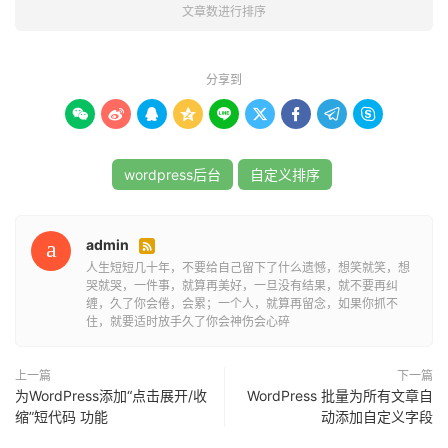
if
(
'post_count'
==
 $column_name 
)
{
文章数进行排序
return
 count_user_posts
(
 $user_id 
);
}
return
 $value
;
分享到
}









add_filter
(
'manage_users_columns'
,
'user_posts_count_column'
);
wordpress后台
自定义排序
add_filter
(
'manage_users_custom_column'
,
'user_posts_count_column_value'
,
10
,
3
);
这段代码将为用户列表添加一个名为“文章数”的列，并允许
admin

您根据文章数对用户进行排序。
人生短短几十年，不要给自己留下了什么遗憾，想笑就笑，想
哭就哭，一件事，就算再美好，一旦没有结果，就不要再纠
缠，久了你会倦，会累；一个人，就算再留念，如果你抓不
保存并关闭
文件。
functions.php
住，就要适时放手久了你会神伤会心碎
现在，登录到WordPress后台，导航到“用户”部分，您将看
上一篇
下一篇
到一个名为“文章数”的列，您可以点击该列的标题进行升序
为WordPress添加“点击展开/收
WordPress 批量为所有文章自
或降序排序。
缩”短代码 功能
动添加自定义字段