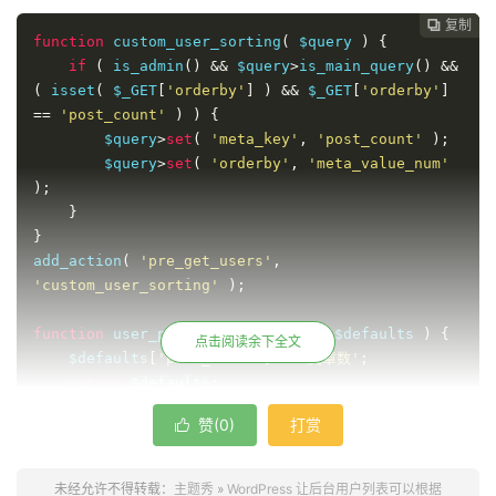
复制
复制
复制



function
 custom_user_sorting
(
 $query 
)
{
if
(
 is_admin
()
&&
 $query
>
is_main_query
()
&&
(
 isset
(
 $_GET
[
'orderby'
]
)
&&
 $_GET
[
'orderby'
]
==
'post_count'
)
)
{
        $query
>
set
(
'meta_key'
,
'post_count'
);
        $query
>
set
(
'orderby'
,
'meta_value_num'
);
}
}
add_action
(
'pre_get_users'
,
'custom_user_sorting'
);
function
 user_posts_count_column
(
 $defaults 
)
{
点击阅读余下全文
    $defaults
[
'post_count'
]
=
'文章数'
;
return
 $defaults
;
}
赞(
0
)
打赏

function
 user_posts_count_column_value
(
 $value
,
$column_name
,
 $user_id 
)
{
未经允许不得转载：
主题秀
»
WordPress 让后台用户列表可以根据