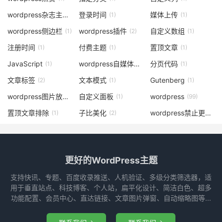
wordpress杂志主题
登录时间
媒体上传
(2)
(1)
(1)
wordpress侧边栏
wordpress插件
自定义数组
(1)
(2)
(1)
注册时间
付费主题
置顶文章
(1)
(1)
(1)
JavaScript
wordpress自媒体主题
分页代码
(1)
(4)
(1)
文章标签
文本模式
Gutenberg
(2)
(1)
(1)
wordpress图片放大
自定义面板
wordpress
(1)
(1)
(99)
置顶文章排除
子比美化
wordpress禁止更新
(1)
(2)
(1)
更好的WordPress主题
支持快讯、专题、百度收录推送、人机验证、多级分类筛选器，适
用于垂直站点、科技博客、个人站，扁平化设计、简洁白色、超多
功能配置、会员中心、直达链接、文章图片弹窗、自动缩略图等...