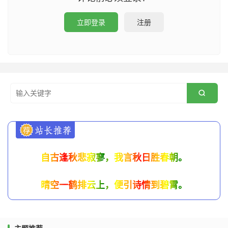
立即登录
注册

自古逢秋悲寂寥，我言秋日胜春朝。
晴空一鹤排云上，便引诗情到碧霄。