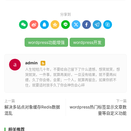
           wp_logout_user
(
$user_logged_in
>
ID
);
}
分享到
}
}









add_action
(
'wp_login'
,
'restrict_concurrent_logins'
);
add_action
(
'clear_auth_cookie'
,
wordpress功能增强
wordpress开发
'restrict_concurrent_logins'
);
admin
这段代码会在用户登录时检查是否有其他用户已经登录，如

人生短短几十年，不要给自己留下了什么遗憾，想笑就笑，想
果有，就会将其注销。
哭就哭，一件事，就算再美好，一旦没有结果，就不要再纠
缠，久了你会倦，会累；一个人，就算再留念，如果你抓不
住，就要适时放手久了你会神伤会心碎
无论你选择使用插件还是自定义功能，都需要小心测试，确
保它不会对你的网站的正常运行产生负面影响。并且，记得
上一篇
下一篇
经常备份你的网站，以防万一出现问题可以恢复到以前的状
解决多站点对象缓存Redis数据
wordpress热门标签显示文章数
态。
混乱
量等自定义功能
相关推荐