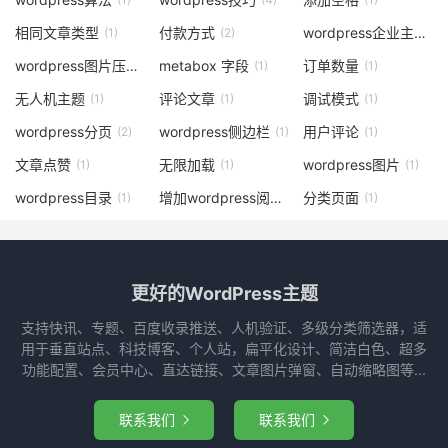
相同文章类型
付款方式
wordpress企业主题
(1)
(2)
(5)
wordpress图片压缩
metabox 字段
订单数量
(1)
(1)
(1)
无人机主题
评论文章
调试模式
(1)
(1)
(1)
wordpress分页
wordpress侧边栏
用户评论
(2)
(1)
(1)
文章点赞
无限加载
wordpress图片
(1)
(1)
(1)
wordpress目录
增加wordpress阅读量
分类页面
(1)
(1)
(1)
更好的WordPress主题
支持快讯、专题、百度收录推送、人机验证、多级分类筛选器，适
用于垂直站点、科技博客、个人站，扁平化设计、简洁白色、超多
功能配置、会员中心、直达链接、文章图片弹窗、自动缩略图等...
联系我们
联系我们

