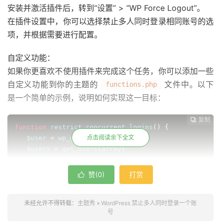
安装并激活插件后，转到“设置” > “WP Force Logout”。
在插件设置中，你可以选择禁止多人同时登录相同账号的选
项，并根据需要进行配置。
自定义功能：
如果你更喜欢不使用插件来完成这个任务，你可以添加一些
自定义功能到你的主题的
文件中。以下
functions.php
是一个简单的示例，说明如何实现这一目标：
复制
复制
复制



function
 restrict_concurrent_logins
()
{
点击阅读余下全文
   $user 
=
 wp_get_current_user
();
   $users 
=
 get_users
(
array
(
'meta_key'
=>
'logged_in'
,
'meta_value'
=>
'1'
,
赞(
0
)
打赏

));
未经允许不得转载：
foreach
(
$users 
主题秀
as
»
 $user_logged_in
WordPress 禁止多人同时登录一个账
)
{
号
if
(
$user_logged_in
>
ID 
!=
 $user
>
ID
)
{