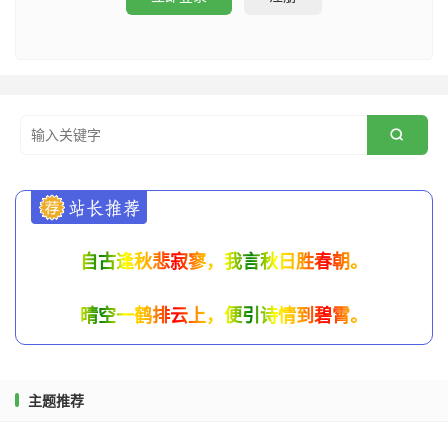
}
 elseif 
(
is_tag
())
{
            echo $before 
.
'Posts tagged "'
.
single_tag_title
(
''
,
false
)
.
'"'
.
 $after
;
// 如果是作者存档页面
}
 elseif 
(
is_author
())
{

global
 $author
;
            $userdata 
=
 get_userdata
(
$author
);
            echo $before 
.
'Articles posted by '
.
 $userdata
>
display_name 
.
 $after
;
// 如果是404错误页面
自古逢秋悲寂寥，我言秋日胜春朝。
}
 elseif 
(
is_404
())
{
            echo $before 
.
'404 Error'
.
 $after
;
晴空一鹤排云上，便引诗情到碧霄。
}
// 分页导航
if
(
get_query_var
(
'paged'
))
{
主题推荐
            echo 
' ('
.
 __
(
'Page'
)
.
' '
.
get_query_var
(
'paged'
)
.
')'
;