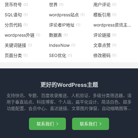
货币符号
世界
用户评论
(2)
(1)
(1)
SQL语句
wordpress站点
模板引用
(1)
(1)
(1)
分页代码
评论者IP地址
wordpress资讯主题
(1)
(1)
(2)
wordpress外链
数据表
评论链接
(1)
(1)
(1)
关键词链接
IndexNow
文章点赞
(1)
(1)
(1)
页面分类
SEO优化
修改密码
(1)
(1)
(1)
更好的WordPress主题
支持快讯、专题、百度收录推送、人机验证、多级分类筛选器，适
用于垂直站点、科技博客、个人站，扁平化设计、简洁白色、超多
功能配置、会员中心、直达链接、文章图片弹窗、自动缩略图等...
联系我们
联系我们

