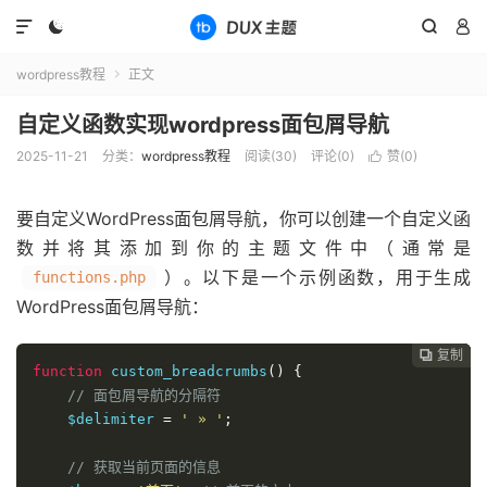




wordpress教程
正文

自定义函数实现wordpress面包屑导航
2025-11-21
分类：
wordpress教程
阅读(
30
)
评论(0)
赞(
0
)

要自定义WordPress面包屑导航，你可以创建一个自定义函
数并将其添加到你的主题文件中（通常是
）。以下是一个示例函数，用于生成
functions.php
WordPress面包屑导航：
复制
复制
复制
复制




function
 custom_breadcrumbs
()
{
// 面包屑导航的分隔符
    $delimiter 
=
' » '
;
// 获取当前页面的信息