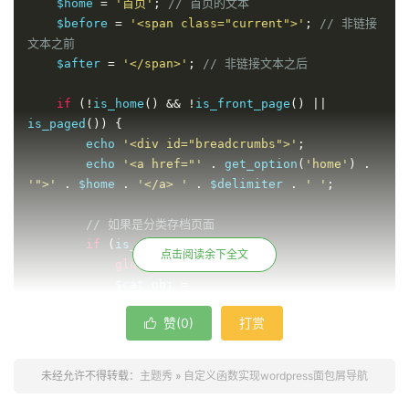
    $home 
=
'首页'
;
// 首页的文本
    $before 
=
'<span class="current">'
;
// 非链接
文本之前
    $after 
=
'</span>'
;
// 非链接文本之后
if
(!
is_home
()
&&
!
is_front_page
()
||
is_paged
())
{
        echo 
'<div id="breadcrumbs">'
;
        echo 
'<a href="'
.
 get_option
(
'home'
)
.
'">'
.
 $home 
.
'</a> '
.
 $delimiter 
.
' '
;
// 如果是分类存档页面
if
(
is_category
())
{
点击阅读余下全文
global
 $wp_query
;
            $cat_obj 
=
$wp_query
>
get_queried_object
();
赞(
0
)
打赏

            $thisCat 
=
 $cat_obj
>
term_id
;
            $thisCat 
=
 get_category
(
$thisCat
);
            $parentCat 
=
未经允许不得转载：
主题秀
»
自定义函数实现wordpress面包屑导航
get_category
(
$thisCat
>
parent
);
if
(
$thisCat
>
parent 
!=
0
)
{