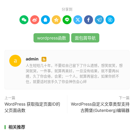
分享到
echo
(
get_category_parents
(
$parentCat
,
 TRUE
,
' '
.
 $delimiter 
.
' '
));









}
要在你的主题中使用这个面包屑导航函数，你可以在你的主
            echo $before 
.
'Archive by category 
题模板文件中的适当位置（通常是
）调用
header.php
wordpress函数
面包屑导航
"'
.
 single_cat_title
(
''
,
false
)
.
'"'
.
 $after
;
它，如下所示：
// 如果是自定义分类法存档页面
复制
复制
复制



}
 elseif 
(
is_tax
())
{
admin

<?
php custom_breadcrumbs
();
?>
global
 $wp_query
;
人生短短几十年，不要给自己留下了什么遗憾，想笑就笑，想
哭就哭，一件事，就算再美好，一旦没有结果，就不要再纠
            $term 
=
缠，久了你会倦，会累；一个人，就算再留念，如果你抓不
$wp_query
>
get_queried_object
();
这将在你的WordPress网站上生成一个基本的面包屑导航。
住，就要适时放手久了你会神伤会心碎
            $taxonomy 
=
 $term
>
taxonomy
;
你可以根据你的需求自定义面包屑导航的样式和外观，以适
            $parent_term 
=
应你的主题。
get_term
(
$term
>
parent
,
 $taxonomy
);
上一篇
下一篇
WordPress 获取指定页面ID的
WordPress自定义文章类型支持
if
(
$term
>
parent 
!=
0
)
{
父页面函数
古腾堡(Gutenberg)编辑器
echo
(
get_term_parents
(
$parent_term
>
term_id
,
$taxonomy
,
 TRUE
,
' '
.
 $delimiter 
.
' '
));
相关推荐
}