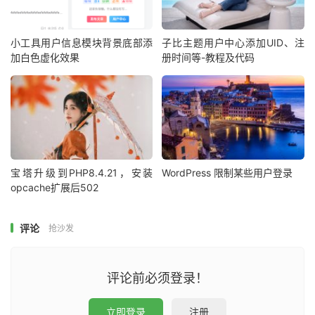
// 如果是页面
}
 elseif 
(
is_page
())
{
if
(
$post
>
post_parent
)
{
小工具用户信息模块背景底部添
子比主题用户中心添加UID、注
                $anc 
=
加白色虚化效果
册时间等-教程及代码
get_post_ancestors
(
$post
>
ID
);
                $title 
=
 get_the_title
();
foreach
(
$anc 
as
 $ancestor
)
{
                    $output 
=
'<a href="'
.
get_permalink
(
$ancestor
)
.
'" title="'
.
get_the_title
(
$ancestor
)
.
'">'
.
get_the_title
(
$ancestor
)
.
'</a>'
.
 $delimiter 
.
$output
;
宝塔升级到PHP8.4.21，安装
WordPress 限制某些用户登录
opcache扩展后502
}
                echo $output
;
                echo $before 
.
 $title 
.
 $after
;
评论
抢沙发
}
else
{
                echo $before 
.
 get_the_title
()
.
$after
;
评论前必须登录！
}
// 如果是标签存档页面
立即登录
注册