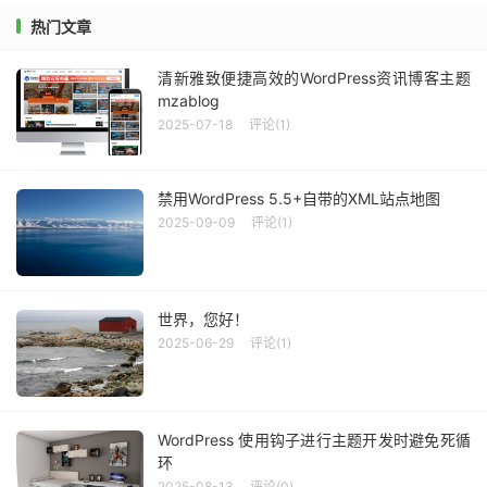
}
热门文章
        echo 
'</div>'
;
清新雅致便捷高效的WordPress资讯博客主题
}
mzablog
}
2025-07-18
评论(1)
禁用WordPress 5.5+自带的XML站点地图
2025-09-09
评论(1)
世界，您好！
2025-06-29
评论(1)
WordPress 使用钩子进行主题开发时避免死循
环
2025-08-13
评论(0)