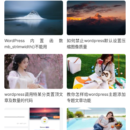
            echo $before 
.
 esc_html
(
$term
>
name
)
.
 $after
;
// 如果是搜索结果页面
}
 elseif 
(
is_search
())
{
            echo $before 
.
'Search results for 
WordPress内置函数
如何禁止wordpress默认设置压
"'
.
 get_search_query
()
.
'"'
.
 $after
;
mb_strimwidth()不能用
缩图像质量
// 如果是单独页面
}
 elseif 
(
is_single
())
{
            $category 
=
 get_the_category
();
if
(
$category
)
{
                $catID 
=
 $category
[
0
]>
cat_ID
;
echo
(
get_category_parents
(
$catID
,
 TRUE
,
' '
.
wordpress调用特某分类置顶文
教你怎样给wordpress主题添加
$delimiter 
.
' '
));
章及数量的代码
专题文章功能
}
            echo 
'<a href="'
.
 get_permalink
()
.
'">'
.
 get_the_title
()
.
'</a>'
;