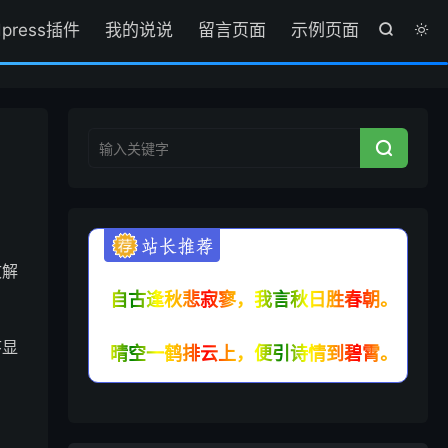
dpress插件
我的说说
留言页面
示例页面



文解
自古逢秋悲寂寥，我言秋日胜春朝。
序显
晴空一鹤排云上，便引诗情到碧霄。