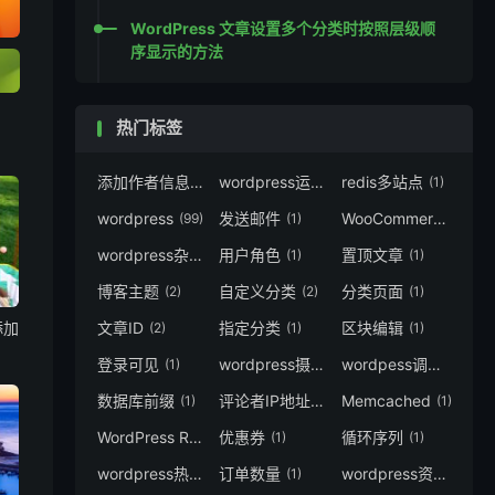
WordPress 文章设置多个分类时按照层级顺
序显示的方法
热门标签
添加作者信息
wordpress运行速度
redis多站点
(1)
(1)
(1)
wordpress
发送邮件
WooCommerce
(99)
(1)
(13)
wordpress杂志主题
用户角色
置顶文章
(2)
(1)
(1)
博客主题
自定义分类
分类页面
(2)
(2)
(1)
文章ID
指定分类
区块编辑
添加
(2)
(1)
(1)
登录可见
wordpress摄影主题
wordpess调用
(1)
(1)
(1)
数据库前缀
评论者IP地址
Memcached
(1)
(1)
(1)
WordPress REST API
优惠券
循环序列
(1)
(1)
(1)
wordpress热门标签
订单数量
wordpress资讯主题
(1)
(1)
(