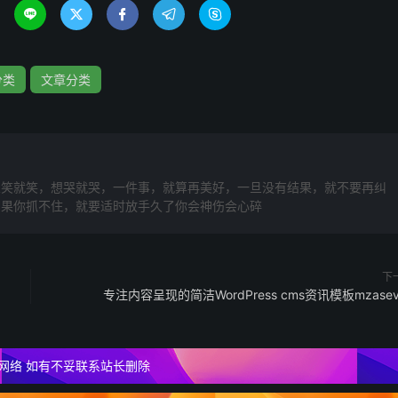





分类
文章分类
想笑就笑，想哭就哭，一件事，就算再美好，一旦没有结果，就不要再纠
如果你抓不住，就要适时放手久了你会神伤会心碎
下
专注内容呈现的简洁WordPress cms资讯模板mzasev
网络 如有不妥联系站长删除