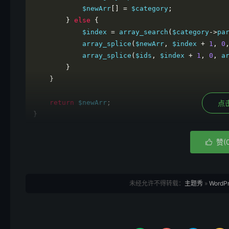
            $newArr
[]
=
 $category
;
}
else
{
            $index 
=
 array_search
(
$category
->
pa
            array_splice
(
$newArr
,
 $index 
+
1
,
0
            array_splice
(
$ids
,
 $index 
+
1
,
0
,
 a
}
}
return
 $newArr
;
点
}
赞(

未经允许不得转载：
主题秀
»
Wor