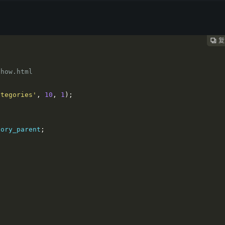
复
复
复



ategories'
,
10
,
1
);
gory_parent
;