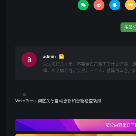




多级
admin

人生短短几十年，不要给自己留下了什么遗憾，
缠，久了你会倦，会累；一个人，就算再留念，
上一篇
WordPress 彻底关闭自动更新和更新检查功能
部分内容来自于