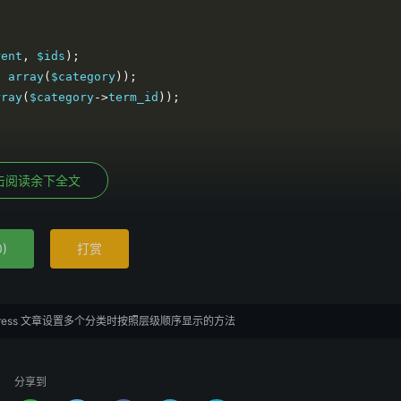
rent
,
 $ids
);
,
 array
(
$category
));
rray
(
$category
->
term_id
));
击阅读余下全文
0
)
打赏
dPress 文章设置多个分类时按照层级顺序显示的方法
分享到