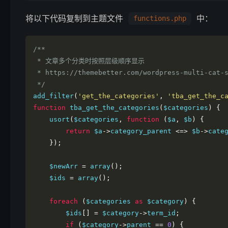
将以下代码复制到主题文件
中：
functions.php
/**

 * 文章多个分类时按照层级顺序显示

 * https://themebetter.com/wordpress-multi-cat-show.html

 */
add_filter
(
'get_the_categories'
,
'tba_get_the_c
function
 tba_get_the_categories
(
$categories
)
{
    usort
(
$categories
,
function
(
$a
,
 $b
)
{
return
 $a
->
category_parent 
<=>
 $b
->
cate
});
    $newArr 
=
 array
();
    $ids 
=
 array
();
foreach
(
$categories 
as
 $category
)
{
        $ids
[]
=
 $category
->
term_id
;
if
(
$category
->
parent 
==
0
)
{