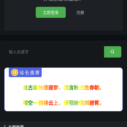
立即登录
注册

自古逢秋悲寂寥，我言秋日胜春朝。
晴空一鹤排云上，便引诗情到碧霄。