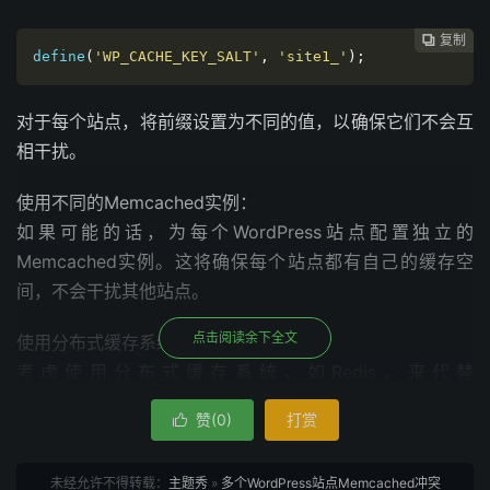
复制
复制
复制
复制




define
(
'WP_CACHE_KEY_SALT'
,
'site1_'
);
对于每个站点，将前缀设置为不同的值，以确保它们不会互
相干扰。
使用不同的Memcached实例：
如果可能的话，为每个WordPress站点配置独立的
Memcached实例。这将确保每个站点都有自己的缓存空
间，不会干扰其他站点。
点击阅读余下全文
使用分布式缓存系统：
考虑使用分布式缓存系统，如Redis，来代替
Memcached。Redis支持多个数据库，可以更容易地隔离
赞(
0
)
打赏

不同站点的缓存数据。
增加Memcached命名空间：
未经允许不得转载：
主题秀
»
多个WordPress站点Memcached冲突