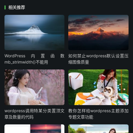
或多种方法来解决Memcached冲突。根据你的WordPress
相关推荐
站点配置和需求，有些方法可能更适合你的情况。无论如
何，确保备份你的站点和配置文件，以便在尝试任何更改之
前能够恢复站点的正常运行。
WordPress内置函数
如何禁止wordpress默认设置压
mb_strimwidth()不能用
缩图像质量
wordpress调用特某分类置顶文
教你怎样给wordpress主题添加
章及数量的代码
专题文章功能