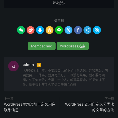
解决办法
Memcached 1.5.0及更高版本支持命名空间。你可以为每
个站点配置不同的命名空间，以确保它们不会互相干扰。例
如：
分享到









复制
复制
复制



memcached U 
0
 N site1 l 
127.0
.
0.1
 p 
11211
memcached U 
0
 N site2 l 
127.0
.
0.1
 p 
11212
Memcached
wordpress站点
监控和调整缓存设置：
定期监控Memcached服务器的性能和缓存命中率。根据需
admin

要调整缓存的大小和超时设置，以确保不会出现缓存冲突。
人生短短几十年，不要给自己留下了什么遗憾，想笑就笑，想
哭就哭，一件事，就算再美好，一旦没有结果，就不要再纠
缠，久了你会倦，会累；一个人，就算再留念，如果你抓不
使用WordPress缓存插件：
住，就要适时放手久了你会神伤会心碎
使用WordPress缓存插件，如W3 Total Cache或WP
Super Cache，可以更容易地配置和管理缓存设置，以减少
上一篇
下一篇
冲突的可能性。
WordPress主题添加自定义用户
WordPress 调用自定义分类法
联系信息
的文章的方法
在实际操作中，你可能需要根据你的具体情况选择其中一种