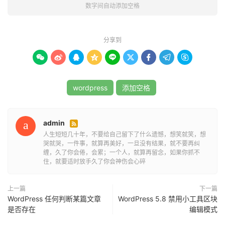
9_]+)([\x{4e00}-\x{9fa5}]+)/u'
,
'${1} ${2}'
,
数字间自动添加空格
$data
[
'post_title'
]);
$data
[
'post_content'
]
=
preg_replace
(
'/([\x{4e00}-\x{9fa5}]+)([A-Za-z0-
分享到
9_]+)/u'
,
'${1} ${2}'
,
 $data
[
'post_content'
]);









$data
[
'post_content'
]
=
 preg_replace
(
'/([A-Za-
z0-9_]+)([\x{4e00}-\x{9fa5}]+)/u'
,
'${1} ${2}'
,
$data
[
'post_content'
]);
wordpress
添加空格
return
 $data
;
}
admin

以上代码的功能主要用于在 WordPress 后台编辑时执行，
人生短短几十年，不要给自己留下了什么遗憾，想笑就笑，想
哭就哭，一件事，就算再美好，一旦没有结果，就不要再纠
也就是当我们发布、更新、保存文章的时候就会自动执行，
缠，久了你会倦，会累；一个人，就算再留念，如果你抓不
写入数据库的内容都将是自动添加了空格的，并且处理的对
住，就要适时放手久了你会神伤会心碎
象为文章标题与文章内容。也就是说只对新发布的文章生
效，当然你也可以批量的更新一下文章也是可以生效的。
上一篇
下一篇
WordPress 任何判断某篇文章
WordPress 5.8 禁用小工具区块
是否存在
编辑模式
当然为了更加良好的兼容性或者另外一种方法，主题客还提