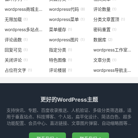
wordpress商城主题
wordpress代码
评论数量
(1)
(8)
(1)
无限加载
wordpress菜单
分类文章置顶
(1)
(1)
(1)
wordpress多站点
菜单缓存
密码重置
(2)
(1)
(1)
评论函数
wordpress图片
数据库
(1)
(1)
(2)
回复可见
指定分类
wordpress工作室主题
(1)
(1)
关闭评论
特色图像
文章分类
(1)
(1)
(1)
占位符文字
评论楼层
wordpress导航主题
(1)
(1)
(1)
更好的WordPress主题
支持快讯、专题、百度收录推送、人机验证、多级分类筛选器，适
用于垂直站点、科技博客、个人站，扁平化设计、简洁白色、超多
功能配置、会员中心、直达链接、文章图片弹窗、自动缩略图等...