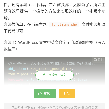
件，还有添加 css 代码，看着就头疼，太麻烦了，所以主
题客这里提供一个极简的方法来实现这样的一个排版个功
能。
方法很简单，在当前主题
文件中添加以
functions.php
下代码即可：
方法 1：WordPress 文章中英文数字间自动添加空格（写入
数据库）
复制
复制
复制
复制




//WordPress 文章中英文数字间自动添加空格（写入数据库）
add_filter
(
'wp_insert_post_data'
,
'fanly_post_data_autospace'
,
99
,
2
);
点击阅读余下全文
function
 fanly_post_data_autospace
(
 $data 
,
$postarr 
)
{
$data
[
'post_title'
]
=
 preg_replace
(
'/([\x{4e00}-
赞(
0
)
打赏

\x{9fa5}]+)([A-Za-z0-9_]+)/u'
,
'${1} ${2}'
,
$data
[
'post_title'
]);
$data
[
'post_title'
]
=
 preg_replace
(
'/([A-Za-z0-
未经允许不得转载：
主题秀
»
简单给 WordPress 文章和标题中英文