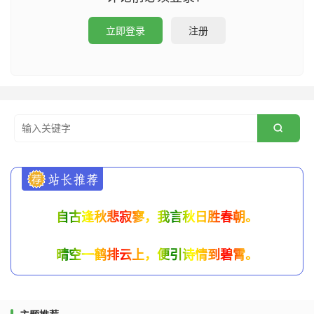
立即登录
注册

自古逢秋悲寂寥，我言秋日胜春朝。
晴空一鹤排云上，便引诗情到碧霄。