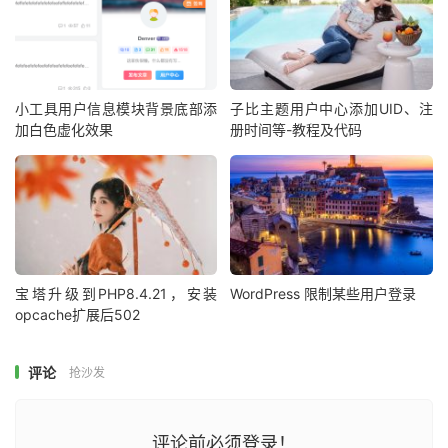
到主题的
文件当中啊！我的主题只要一
functions.php
更新，这些修改的代码就没有了啊？太麻烦！
不要着急！其实还有一个办法，不用写入到
小工具用户信息模块背景底部添
子比主题用户中心添加UID、注
文件中，就是将以上两段代码制作成小
functions.php
加白色虚化效果
册时间等-教程及代码
插件即可！这样就不怕以后主题更新了。至于嫌插件安装太
多影响 WordPress 的速度，这里就根据自己需求选择吧，
效果都是一样的。
宝塔升级到PHP8.4.21，安装
WordPress 限制某些用户登录
opcache扩展后502
评论
抢沙发
评论前必须登录！