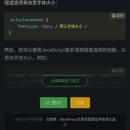
钮或选项来改变字体大小：
复制
复制
复制
复制




.
articlecontent 
{
    fontsize
:
16px
;
/ 默认字体大小 /
}
然后，您可以使用JavaScript来实现按钮或选项的功能，以
更改字体大小，例如：
复制
复制
复制



document
.
getElementById
(
'increasefont'
).
addEventList
点击阅读余下全文
var
 currentSize 
=
parseFloat
(
window
.
getComputedStyle
(
document
.
querySel
    document
.
querySelector
(
'.articlecontent'
).
style
.
// 增加2像素
赞(
0
)
打赏

});
未经允许不得转载：
主题秀
»
WordPress文章页面添加字体增大减
document
.
getElementById
(
'decreasefont'
).
addEventList
小
var
 currentSize 
=