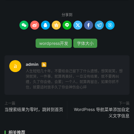
parseFloat
(
window
.
getComputedStyle
(
document
.
querySel
    document
.
querySelector
(
'.articlecontent'
).
style
.
分享到
// 减小2像素
});









请确保在编辑主题文件或添加自定义代码之前备份您的网
wordpress开发
字体大小
站，以防止不必要的问题。另外，根据您的具体需求和主
题，代码可能需要进行定制和调整。
admin

人生短短几十年，不要给自己留下了什么遗憾，想笑就笑，想
哭就哭，一件事，就算再美好，一旦没有结果，就不要再纠
缠，久了你会倦，会累；一个人，就算再留念，如果你抓不
住，就要适时放手久了你会神伤会心碎
上一篇
下一篇
当搜索结果为零时，跳转到首页
WordPress 导航菜单添加自定
义文字信息
相关推荐