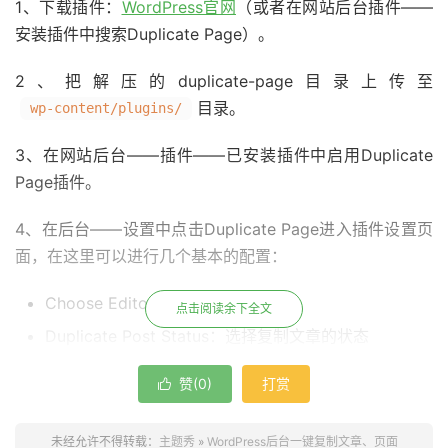
1、下载插件：
WordPress官网
（或者在网站后台插件——
安装插件中搜索Duplicate Page）。
2、把解压的duplicate-page目录上传至
目录。
wp-content/plugins/
3、在网站后台——插件——已安装插件中启用Duplicate
Page插件。
4、在后台——设置中点击Duplicate Page进入插件设置页
面，在这里可以进行几个基本的配置：
Choose Editor：选择编辑器
点击阅读余下全文
Duplicate Post Status：选择复制文章的状态
Redirect to after click on Duplicate This Link：复制
赞(
0
)
打赏

成功后跳转到文章列表还是编辑窗口
Duplicate Post Suffix：复制的文章后缀
未经允许不得转载：
主题秀
»
WordPress后台一键复制文章、页面