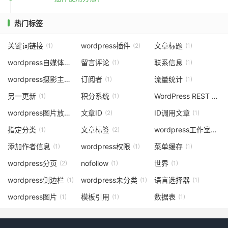
热门标签
关键词链接
wordpress插件
文章标题
(1)
(2)
(1)
wordpress自媒体主题
留言评论
联系信息
(4)
(1)
(1)
wordpress摄影主题
订阅者
流量统计
(1)
(1)
(1)
另一更新
积分系统
WordPress REST API
(1)
(1)
(
wordpress图片放大
文章ID
ID调用文章
(1)
(2)
(1)
指定分类
文章标签
wordpress工作室主题
(1)
(2)
添加作者信息
wordpress权限
菜单缓存
(1)
(1)
(1)
wordpress分页
nofollow
世界
(2)
(1)
(1)
wordpress侧边栏
wordpress未分类
语言选择器
(1)
(1)
(1)
wordpress图片
模板引用
数据表
(1)
(1)
(1)