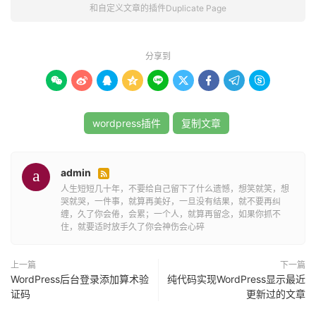
和自定义文章的插件Duplicate Page
保存设置后，进入后台“文章——所有文章”或“页面”页面，
鼠标移动到要复制的文章上面，就会出现“Duplicate This”
按钮
分享到









点击“Duplicate This”后就会自动复制一篇文章。
wordpress插件
复制文章
admin

人生短短几十年，不要给自己留下了什么遗憾，想笑就笑，想
哭就哭，一件事，就算再美好，一旦没有结果，就不要再纠
缠，久了你会倦，会累；一个人，就算再留念，如果你抓不
住，就要适时放手久了你会神伤会心碎
上一篇
下一篇
WordPress后台登录添加算术验
纯代码实现WordPress显示最近
证码
更新过的文章