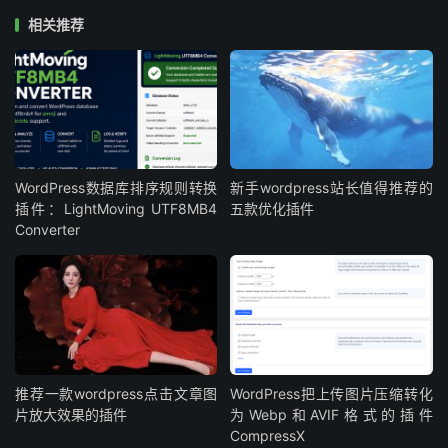
支持显示/隐藏文件夹窗格，以减少混乱并节省空间，
相关推荐
当想再次查看文件夹时，只需再次打开文件夹窗格即
可。
支持文件夹面包屑，显示在页面、帖子和自定义帖子类
型列表顶部的面包屑可以轻松查看所选文件夹的层次结
构，并提供另一种导航到父文件夹的方法。
支持动态文件夹，可以按作者、日期、类别等过滤内
WordPress数据库排序规则转换
新手wordpress站长值得推荐的
容，而且会记住上次选择的动态文件夹，这样当稍后返
插件：LightMoving UTF8MB4
五款优化插件
Converter
回屏幕时，就不必再次过滤内容。
支持页面层次结构动态文件夹，这是一种独特的功能，
可以在浏览页面时，就像每个父页面都是一个文件夹一
样，只显示所选页面的子文件夹。
此外收费专业版本功能更加丰富，除了支持文章、页面、自
推荐一款wordpress点击文章图
WordPress把上传图片压缩转化
定义文章类型外还支持媒体库、用户、WooCommerce产
片放大效果的插件
为Webp和AVIF格式的插件
品、订单和优惠券、Gravity Forms表单和条目等更多内
CompressX