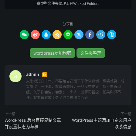
章类型文件夹整理工具Wicked Folders
文件夹树，且支持自定义调色板，可以添加任意数量的
颜色。
分享到
支持查看未使用的文件夹，一目了然地查看哪些项目尚
未分配到文件夹。









支持存储在多个文件夹中，以实现最大的组织和灵活
性，等同于实现多条件筛选功能。
wordpress功能增强
文件夹整理
支持克隆文件夹，可以轻松复制文件夹，同时支持选择
是否也克隆子文件夹。
admin

支持通过方便的上下文菜单访问常用文件夹操作。
人生短短几十年，不要给自己留下了什么遗憾，想笑就笑，想
哭就哭，一件事，就算再美好，一旦没有结果，就不要再纠
支持批量删除文件夹。
缠，久了你会倦，会累；一个人，就算再留念，如果你抓不
住，就要适时放手久了你会神伤会心碎
支持快速搜索文件夹树以找到您要查找的文件夹。
支持查看每个文件夹中有多少个项目（包括未分配的项
上一篇
下一篇
目数）。
WordPress 后台直接复制文章
WordPress主题添加自定义用户
并设置状态为草稿
联系信息
支持根据需要调整文件夹窗格的宽度或宽度。