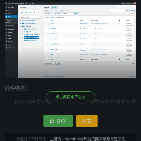
插件特点：
点击阅读余下全文
轻松创建文件夹，并将页面或博客文章拖放到文件夹
中，支持创建无限文件夹。
支持自定义文章类型，将它们组织到文件夹中，就像页
赞(
0
)
打赏

面和帖子一样。
支持给文件夹分配颜色，以便更容易识别文件夹并装饰
未经允许不得转载：
主题秀
»
WordPress后台页面文章及自定义文