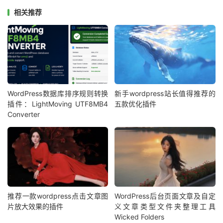
字符编码UTF-8
相关推荐
安装 GD 或 Imagick PHP扩展
注意：
图像格式转换是在服务器中进行的，使用的时候会占用服务
器资源，如果服务器资源比较小，转换的图片数量多可能会
WordPress数据库排序规则转换
新手wordpress站长值得推荐的
导致服务器出现无法响应的情况，可以试试设置【处理图像
插件：LightMoving UTF8MB4
五款优化插件
的参数】为1，让每个Ajax请求处理一个原始图片。
Converter
png 格式的图片转化为 AVIF、WebP 格式时，透明背景可
能会变成黑色，建议排除png格式的转化，已生成的图片可
以在媒体库删除。
插件安装使用：
推荐一款wordpress点击文章图
WordPress后台页面文章及自定
片放大效果的插件
义文章类型文件夹整理工具
1、在网站后台搜索CompressX在线安装，或者在
Wicked Folders
WordPress官网下载
后上传