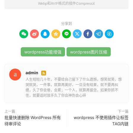
Webp和AVIF格式的插件CompressX
4.自定义文件夹：选择位于wp-content文件夹中但位于
Uploads（媒体库）之外的文件夹，并在其中处理图像。
分享到









5.自动处理新图像：自动将上传到WordPress网站的新图像
转换为WebP/AVIF格式，并在上传时压缩WebP/AVIF图
像。
wordpress功能增强
wordpress图片压缩
6.自动删除大图像：当转换后的AVIF/WebP图像大于原始图
像时，自动将其删除。
admin

人生短短几十年，不要给自己留下了什么遗憾，想笑就笑，想
哭就哭，一件事，就算再美好，一旦没有结果，就不要再纠
7.恢复原始图像：卸载CompressX时，您的图像将恢复到原
缠，久了你会倦，会累；一个人，就算再留念，如果你抓不
始状态，数据库中由CompressX生成的所有AVIF/WebP图
住，就要适时放手久了你会神伤会心碎
像和数据都将被删除。
上一篇
下一篇
CompressX插件对服务器的最低要求：
批量快速删除 WordPress 所有
wordpress 不使用插件让标签
待审评论
TAG内链
PHP 7.0版本、MySQL 4.1版本、WordPress 5.8