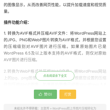
的图像显示，从而改善网页性能，以提升加载速度和视觉质
量。
插件功能介绍：
1. 转换为AVIF格式并压缩AVIF文件：将WordPress网站上
的JPG、PNG和WebP图片转换为AVIF格式，并根据您设置
的压缩级别对AVIF图片进行压缩。如果原始图片已是
WordPress 6.5及以上版本支持的AVIF格式，则仅对原始
AVIF图片进行压缩。
2.转换为WebP格式并压缩WebP文件：将WordPress网站
点击阅读余下全文
上的jpg、png图像转换为WebP格式，并根据您设置的压缩
级别压缩WebP图像。如果原始图像已经是WordPress 5.8
支持的WebP格式，则只会压缩原始WebP图像。
赞(
0
)
打赏

3.排除文件夹：选择媒体库中的特定文件夹，并阻止处理其
未经允许不得转载：
主题秀
»
WordPress把上传图片压缩转化为
中的图像。